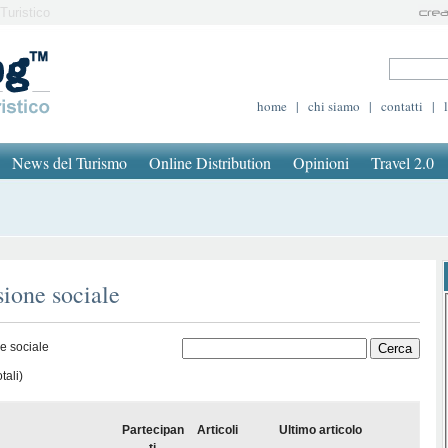
Turistico
home
|
chi siamo
|
contatti
|
News del Turismo
Online Distribution
Opinioni
Travel 2.0
sione sociale
e sociale
tali)
Partecipan
Articoli
Ultimo articolo