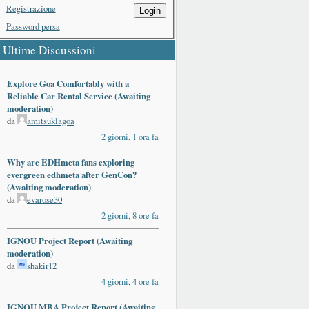
Registrazione
Login
Password persa
Ultime Discussioni
Explore Goa Comfortably with a
Reliable Car Rental Service (Awaiting
moderation)
da
amitsuklagoa
2 giorni, 1 ora fa
Why are EDHmeta fans exploring
evergreen edhmeta after GenCon?
(Awaiting moderation)
da
evarose30
2 giorni, 8 ore fa
IGNOU Project Report (Awaiting
moderation)
da
shakir12
4 giorni, 4 ore fa
IGNOU MBA Project Report (Awaiting