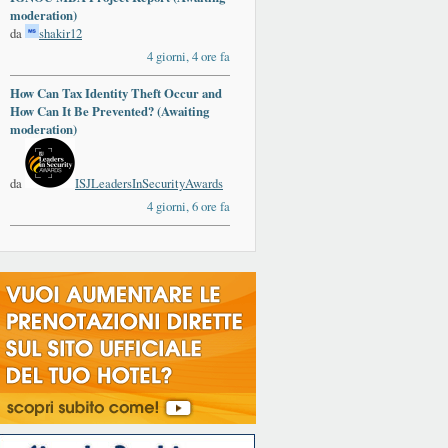
moderation)
da
shakir12
4 giorni, 4 ore fa
How Can Tax Identity Theft Occur and
How Can It Be Prevented? (Awaiting
moderation)
da
ISJLeadersInSecurityAwards
4 giorni, 6 ore fa