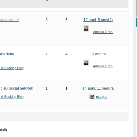
ti
rmediazione!
3
5
12 anni, 5 mesi fa
Antonio Greci
fia della
2
4
13 anni fa
Antonio Greci
i di Booking Blog
ti sui social network
1
1
14 anni, 11 mesi fa
i di Booking Blog
marghe
tali)