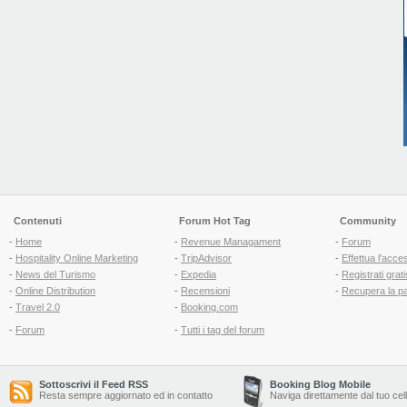
Contenuti
Forum Hot Tag
Community
-
Home
-
Revenue Managament
-
Forum
-
Hospitality Online Marketing
-
TripAdvisor
-
Effettua l'acce
-
News del Turismo
-
Expedia
-
Registrati grati
-
Online Distribution
-
Recensioni
-
Recupera la p
-
Travel 2.0
-
Booking.com
-
Forum
-
Tutti i tag del forum
Sottoscrivi il Feed RSS
Booking Blog Mobile
Resta sempre aggiornato ed in contatto
Naviga direttamente dal tuo cel