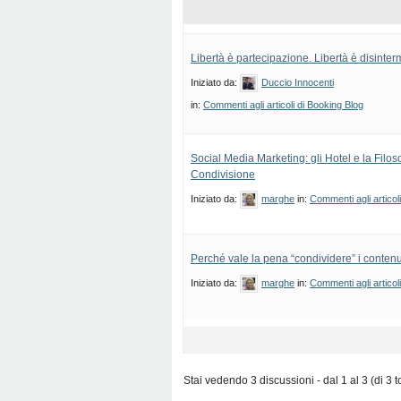
Libertà è partecipazione. Libertà è disinte
Iniziato da:
Duccio Innocenti
in:
Commenti agli articoli di Booking Blog
Social Media Marketing: gli Hotel e la Filoso
Condivisione
Iniziato da:
marghe
in:
Commenti agli articol
Perché vale la pena “condividere” i contenu
Iniziato da:
marghe
in:
Commenti agli articol
Stai vedendo 3 discussioni - dal 1 al 3 (di 3 to