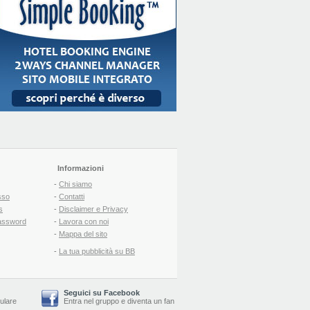
Informazioni
-
Chi siamo
sso
-
Contatti
s
-
Disclaimer e Privacy
assword
-
Lavora con noi
-
Mappa del sito
-
La tua pubblicità su BB
Seguici su Facebook
lulare
Entra nel gruppo
e
diventa un fan