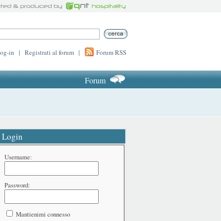
log-in
|
Registrati al forum
|
Forum RSS
Forum
Login
Username:
Password:
Mantienimi connesso