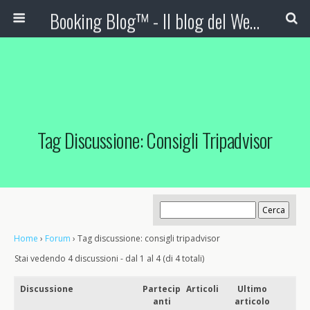
Booking Blog™ - Il blog del Web Marketing Turistico
Tag Discussione: Consigli Tripadvisor
Home
›
Forum
›
Tag discussione: consigli tripadvisor
Stai vedendo 4 discussioni - dal 1 al 4 (di 4 totali)
Discussione
Partecip
Articoli
Ultimo
anti
articolo