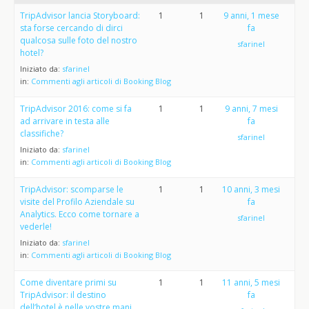
TripAdvisor lancia Storyboard:
1
1
9 anni, 1 mese
sta forse cercando di dirci
fa
qualcosa sulle foto del nostro
sfarinel
hotel?
Iniziato da:
sfarinel
in:
Commenti agli articoli di Booking Blog
TripAdvisor 2016: come si fa
1
1
9 anni, 7 mesi
ad arrivare in testa alle
fa
classifiche?
sfarinel
Iniziato da:
sfarinel
in:
Commenti agli articoli di Booking Blog
TripAdvisor: scomparse le
1
1
10 anni, 3 mesi
visite del Profilo Aziendale su
fa
Analytics. Ecco come tornare a
sfarinel
vederle!
Iniziato da:
sfarinel
in:
Commenti agli articoli di Booking Blog
Come diventare primi su
1
1
11 anni, 5 mesi
TripAdvisor: il destino
fa
dell’hotel è nelle vostre mani