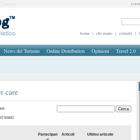
Turistico
home
|
chi siamo
|
contatti
|
News del Turismo
Online Distribution
Opinioni
Travel 2.0
r care
are
0 totali)
Partecipan
Articoli
Ultimo articolo