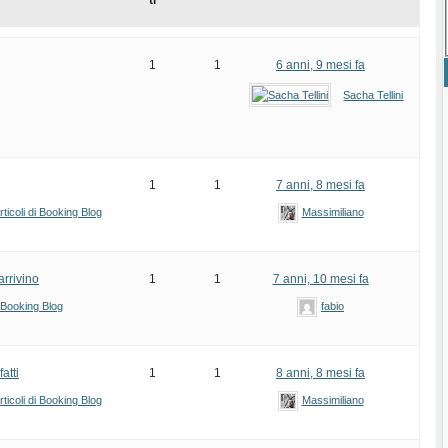
ti
1
1
6 anni, 9 mesi fa
Sacha Tellini
1
1
7 anni, 8 mesi fa
ticoli di Booking Blog
Massimiliano
arrivino
1
1
7 anni, 10 mesi fa
i Booking Blog
fabio
atti
1
1
8 anni, 8 mesi fa
ticoli di Booking Blog
Massimiliano