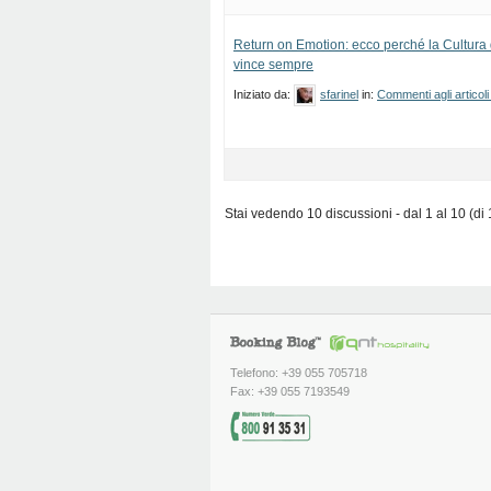
Return on Emotion: ecco perché la Cultura d
vince sempre
Iniziato da:
sfarinel
in:
Commenti agli articoli
Stai vedendo 10 discussioni - dal 1 al 10 (di 1
Telefono: +39 055 705718
Fax: +39 055 7193549