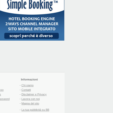
Informazioni
-
Chi siamo
sso
-
Contatti
s
-
Disclaimer e Privacy
assword
-
Lavora con noi
-
Mappa del sito
-
La tua pubblicità su BB