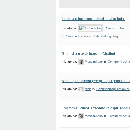
Il mercato incorona i select service hotel
Iniziato da:
Sacha Tellini
in:
Commenti agli articoli di Booking Blog
5 motivi per avvicinarsi ai Chatbot
Iniziato da:
Massimiliano
in:
Commenti agli ar
6 modi per coinvolgere gli ospiti prima che 
Iniziato da:
fabio
in:
Commenti agli articoli d
Trasforma i clienti arrabbiati in ospiti soddisf
Iniziato da:
Massimiliano
in:
Commenti agli ar