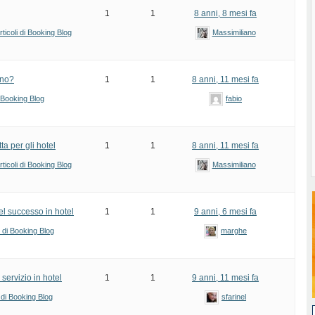
1
1
8 anni, 8 mesi fa
ticoli di Booking Blog
Massimiliano
rno?
1
1
8 anni, 11 mesi fa
i Booking Blog
fabio
a per gli hotel
1
1
8 anni, 11 mesi fa
ticoli di Booking Blog
Massimiliano
del successo in hotel
1
1
9 anni, 6 mesi fa
i di Booking Blog
marghe
 servizio in hotel
1
1
9 anni, 11 mesi fa
 di Booking Blog
sfarinel