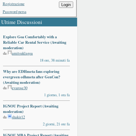
Registrazione
Login
Password persa
Ultime Discussioni
Explore Goa Comfortably with a
Reliable Car Rental Service (Awaiting
moderation)
da
amitsuklagoa
18 ore, 38 minuti fa
Why are EDHmeta fans exploring
evergreen edhmeta after GenCon?
(Awaiting moderation)
da
evarose30
1 giorno, 1 ora fa
IGNOU Project Report (Awaiting
moderation)
da
shakir12
2 giorni, 21 ore fa
IGNOU MBA Project Report (Awaiting