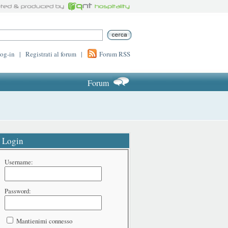
log-in
|
Registrati al forum
|
Forum RSS
Forum
Login
Username:
Password:
Mantienimi connesso