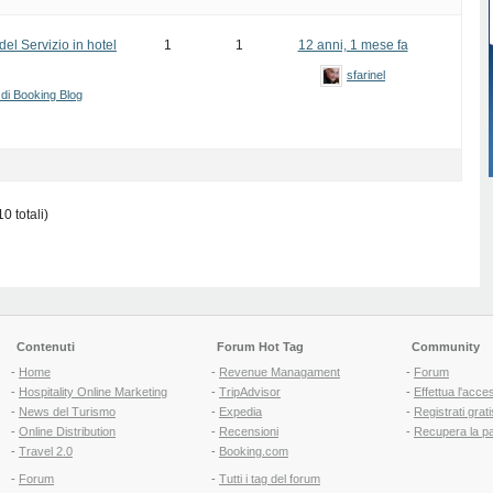
el Servizio in hotel
1
1
12 anni, 1 mese fa
sfarinel
 di Booking Blog
0 totali)
Contenuti
Forum Hot Tag
Community
-
Home
-
Revenue Managament
-
Forum
-
Hospitality Online Marketing
-
TripAdvisor
-
Effettua l'acce
-
News del Turismo
-
Expedia
-
Registrati grati
-
Online Distribution
-
Recensioni
-
Recupera la p
-
Travel 2.0
-
Booking.com
-
Forum
-
Tutti i tag del forum