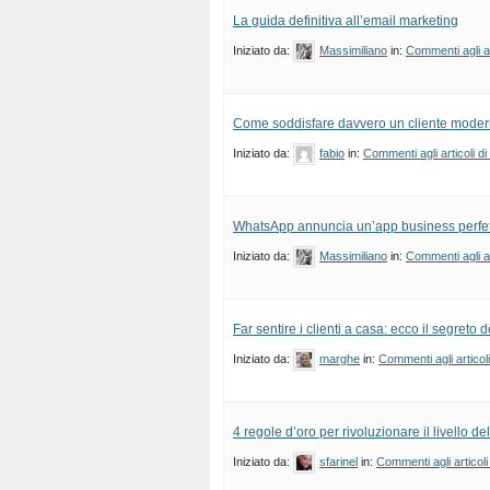
La guida definitiva all’email marketing
Iniziato da:
Massimiliano
in:
Commenti agli ar
Come soddisfare davvero un cliente mode
Iniziato da:
fabio
in:
Commenti agli articoli d
WhatsApp annuncia un’app business perfett
Iniziato da:
Massimiliano
in:
Commenti agli ar
Far sentire i clienti a casa: ecco il segreto 
Iniziato da:
marghe
in:
Commenti agli articol
4 regole d’oro per rivoluzionare il livello del
Iniziato da:
sfarinel
in:
Commenti agli articoli