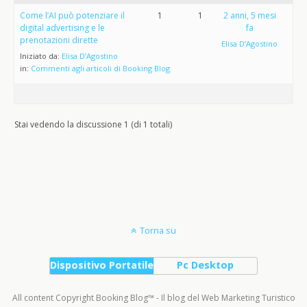
Come l’AI può potenziare il
1
1
2 anni, 5 mesi
digital advertising e le
fa
prenotazioni dirette
Elisa D’Agostino
Iniziato da:
Elisa D’Agostino
in:
Commenti agli articoli di Booking Blog
Stai vedendo la discussione 1 (di 1 totali)
Torna su
Dispositivo Portatile
Pc Desktop
All content Copyright Booking Blog™ - Il blog del Web Marketing Turistico