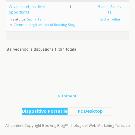
Covid Hotel, insidie e
1
1
5 anni, 8 mesi
opportunità
fa
Iniziato da:
Sacha Tellini
Sacha Tellini
in:
Commenti agli articoli di Booking Blog
Stai vedendo la discussione 1 (di 1 totali)
Torna su
Dispositivo Portatile
Pc Desktop
All content Copyright Booking Blog™ - Il blog del Web Marketing Turistico