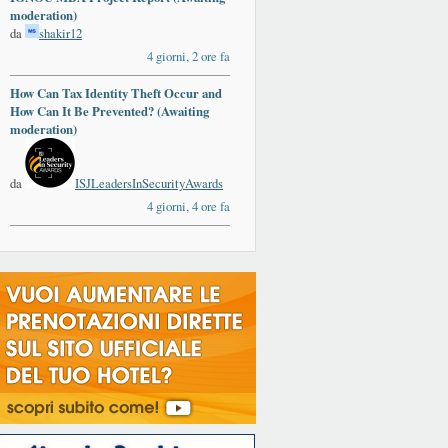
moderation)
da
shakir12
4 giorni, 2 ore fa
How Can Tax Identity Theft Occur and
How Can It Be Prevented? (Awaiting
moderation)
da
ISJLeadersInSecurityAwards
4 giorni, 4 ore fa