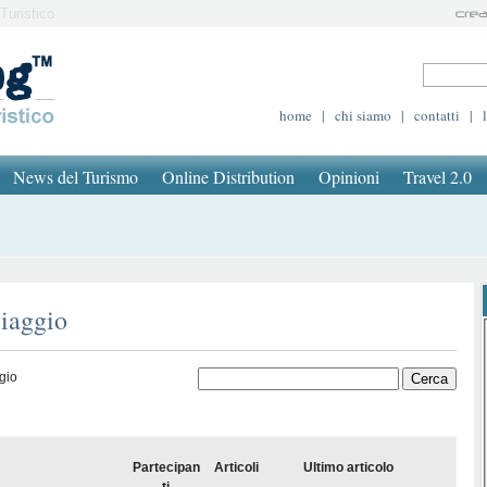
Turistico
home
|
chi siamo
|
contatti
|
News del Turismo
Online Distribution
Opinioni
Travel 2.0
viaggio
gio
Partecipan
Articoli
Ultimo articolo