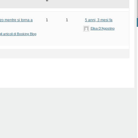
ti
zo mentre si torna a
1
1
5 anni, 3 mesi fa
Elisa D’Agostino
i articoli di Booking Blog