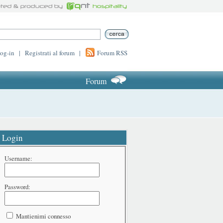
log-in
|
Registrati al forum
|
Forum RSS
Forum
Login
Username:
Password:
Mantienimi connesso