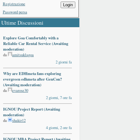
Registrazione
Login
Password persa
Ultime Discussioni
Explore Goa Comfortably with a
Reliable Car Rental Service (Awaiting
moderation)
da
amitsuklagoa
2 giorni fa
Why are EDHmeta fans exploring
evergreen edhmeta after GenCon?
(Awaiting moderation)
da
evarose30
2 giorni, 7 ore fa
IGNOU Project Report (Awaiting
moderation)
da
shakir12
4 giorni, 2 ore fa
IGNOU MBA Project Report (Awaiting