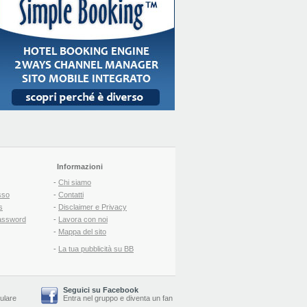
Informazioni
-
Chi siamo
sso
-
Contatti
s
-
Disclaimer e Privacy
assword
-
Lavora con noi
-
Mappa del sito
-
La tua pubblicità su BB
Seguici su Facebook
lulare
Entra nel gruppo
e
diventa un fan