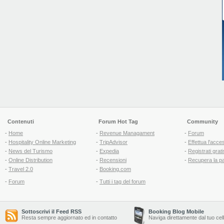
Contenuti
Forum Hot Tag
Community
-
Home
-
Revenue Managament
-
Forum
-
Hospitality Online Marketing
-
TripAdvisor
-
Effettua l'acce
-
News del Turismo
-
Expedia
-
Registrati grati
-
Online Distribution
-
Recensioni
-
Recupera la p
-
Travel 2.0
-
Booking.com
-
Forum
-
Tutti i tag del forum
Sottoscrivi il Feed RSS
Booking Blog Mobile
Resta sempre aggiornato ed in contatto
Naviga direttamente dal tuo cel