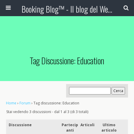
Booking Blog™ - Il blog del Web Marketing Turistico
Tag Discussione: Education
Home
›
Forum
›
Tag discussione: Education
Stai vedendo 3 discussioni - dal 1 al 3 (di 3 totali)
Discussione
Partecip
Articoli
Ultimo
anti
articolo