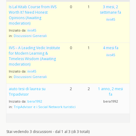
Is Lal Kitab Course from IIVS
0
1
3 mesi, 2
Worth It? Need Honest
settimane fa
Opinions (Awaiting
iivs45
moderation)
Iniziato da:
iivs45
in:
Discussioni Generali
IIVS – A Leading Vedic Institute
0
1
4 mesi fa
for Modern Learning &
iivs45
Timeless Wisdom (Awaiting
moderation)
Iniziato da:
iivs45
in:
Discussioni Generali
aiuto tesi di laurea su
2
2
1 anno, 2 mesi
Tripadvisor
fa
Iniziato da:
bera1992
bera1992
in:
TripAdvisor e i Social Network turistici
Stai vedendo 3 discussioni - dal 1 al 3 (di 3 totali)