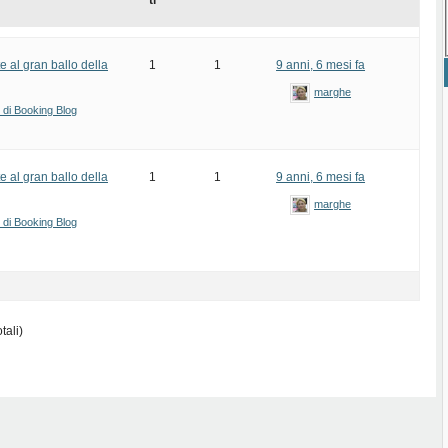
ti
 al gran ballo della
1
1
9 anni, 6 mesi fa
marghe
i di Booking Blog
 al gran ballo della
1
1
9 anni, 6 mesi fa
marghe
i di Booking Blog
tali)