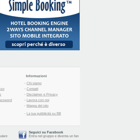
Informazioni
-
Chi siamo
sso
-
Contatti
s
-
Disclaimer e Privacy
assword
-
Lavora con noi
-
Mappa del sito
-
La tua pubblicità su BB
Seguici su Facebook
lulare
Entra nel gruppo
e
diventa un fan