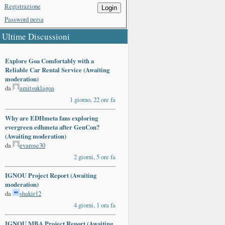
Registrazione
Login
Password persa
Ultime Discussioni
Explore Goa Comfortably with a
Reliable Car Rental Service (Awaiting
moderation)
da
amitsuklagoa
1 giorno, 22 ore fa
Why are EDHmeta fans exploring
evergreen edhmeta after GenCon?
(Awaiting moderation)
da
evarose30
2 giorni, 5 ore fa
IGNOU Project Report (Awaiting
moderation)
da
shakir12
4 giorni, 1 ora fa
IGNOU MBA Project Report (Awaiting