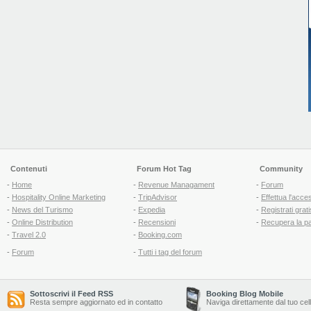
Contenuti
Forum Hot Tag
Community
-
Home
-
Revenue Managament
-
Forum
-
Hospitality Online Marketing
-
TripAdvisor
-
Effettua l'acce
-
News del Turismo
-
Expedia
-
Registrati grati
-
Online Distribution
-
Recensioni
-
Recupera la p
-
Travel 2.0
-
Booking.com
-
Forum
-
Tutti i tag del forum
Sottoscrivi il Feed RSS
Booking Blog Mobile
Resta sempre aggiornato ed in contatto
Naviga direttamente dal tuo cel