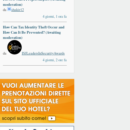
moderation)
da
shakir12
4 giorni, 1 ora fa
How Can Tax Identity Theft Occur and
How Can It Be Prevented? (Awaiting
moderation)
da
ISJLeadersInSecurityAwards
4 giorni, 2 ore fa