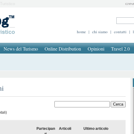
Turistico
home
|
chi siamo
|
contatti
|
News del Turismo
Online Distribution
Opinioni
Travel 2.0
ni
tali)
Partecipan
Articoli
Ultimo articolo