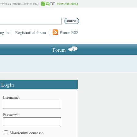
log-in
|
Registrati al forum
|
Forum RSS
Forum
Login
Username:
Password:
Mantienimi connesso