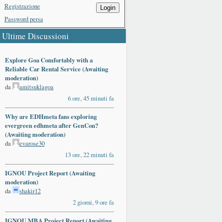
Registrazione
Login
Password persa
Ultime Discussioni
Explore Goa Comfortably with a
Reliable Car Rental Service (Awaiting
moderation)
da
amitsuklagoa
6 ore, 45 minuti fa
Why are EDHmeta fans exploring
evergreen edhmeta after GenCon?
(Awaiting moderation)
da
evarose30
13 ore, 22 minuti fa
IGNOU Project Report (Awaiting
moderation)
da
shakir12
2 giorni, 9 ore fa
IGNOU MBA Project Report (Awaiting