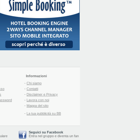
Informazioni
-
Chi siamo
sso
-
Contatti
s
-
Disclaimer e Privacy
assword
-
Lavora con noi
-
Mappa del sito
-
La tua pubblicità su BB
Seguici su Facebook
lulare
Entra nel gruppo
e
diventa un fan