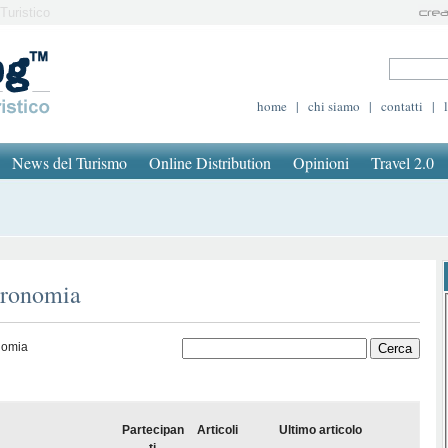
Turistico
home
|
chi siamo
|
contatti
|
News del Turismo
Online Distribution
Opinioni
Travel 2.0
tronomia
nomia
Partecipan
Articoli
Ultimo articolo