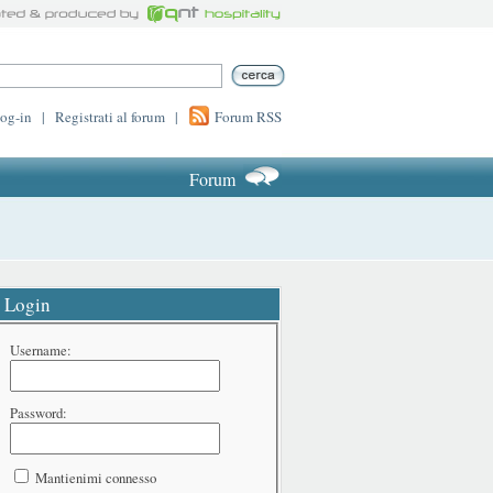
log-in
|
Registrati al forum
|
Forum RSS
Forum
Login
Username:
Password:
Mantienimi connesso