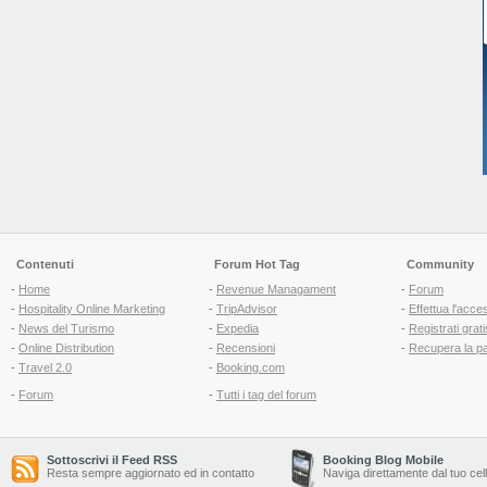
Contenuti
Forum Hot Tag
Community
-
Home
-
Revenue Managament
-
Forum
-
Hospitality Online Marketing
-
TripAdvisor
-
Effettua l'acce
-
News del Turismo
-
Expedia
-
Registrati grati
-
Online Distribution
-
Recensioni
-
Recupera la p
-
Travel 2.0
-
Booking.com
-
Forum
-
Tutti i tag del forum
Sottoscrivi il Feed RSS
Booking Blog Mobile
Resta sempre aggiornato ed in contatto
Naviga direttamente dal tuo cel