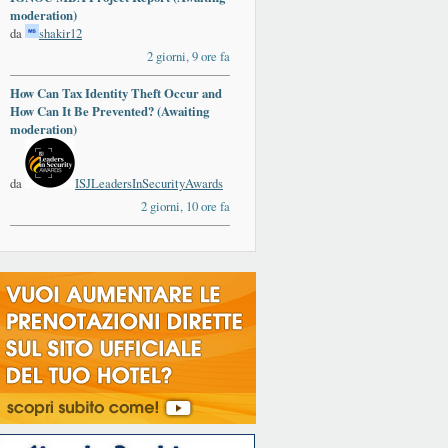
moderation)
da
shakir12
2 giorni, 9 ore fa
How Can Tax Identity Theft Occur and
How Can It Be Prevented? (Awaiting
moderation)
da
ISJLeadersInSecurityAwards
2 giorni, 10 ore fa