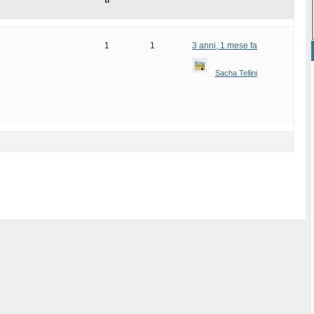
ti
1
1
3 anni, 1 mese fa
Sacha Tellini