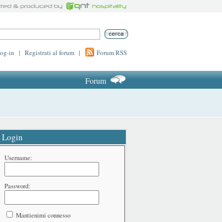
log-in
|
Registrati al forum
|
Forum RSS
Forum
Login
Username:
Password:
Mantienimi connesso