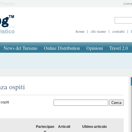
Turistico
home
|
chi siamo
|
contatti
|
News del Turismo
Online Distribution
Opinioni
Travel 2.0
za ospiti
ospiti
Partecipan
Articoli
Ultimo articolo