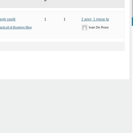
ti
gli ospiti
1
1
2 anni, 1 mese fa
rticoli di Booking Blog
Ivan De Rose