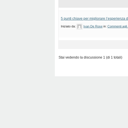
5 punti chiave per migliorare l’esperienza de
Iniziato da:
Ivan De Rose
in:
Commenti agli a
Stai vedendo la discussione 1 (di 1 totali)