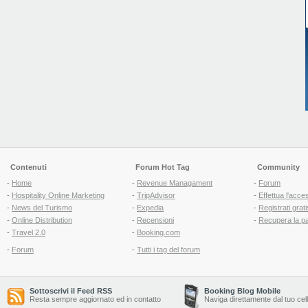
Contenuti
Forum Hot Tag
Community
-
Home
-
Revenue Managament
-
Forum
-
Hospitality Online Marketing
-
TripAdvisor
-
Effettua l'acce
-
News del Turismo
-
Expedia
-
Registrati grati
-
Online Distribution
-
Recensioni
-
Recupera la p
-
Travel 2.0
-
Booking.com
-
Forum
-
Tutti i tag del forum
Sottoscrivi il Feed RSS
Booking Blog Mobile
Resta sempre aggiornato ed in contatto
Naviga direttamente dal tuo cel