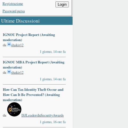
Registrazione
Login
Password persa
Ultime Discussioni
IGNOU Project Report (Awaiting
moderation)
da
shakir12
1 giorno, 14 ore fa
IGNOU MBA Project Report (Awaiting
moderation)
da
shakir12
1 giorno, 14 ore fa
How Can Tax Identity Theft Occur and
How Can It Be Prevented? (Awaiting
moderation)
da
ISJLeadersInSecurityAwards
1 giorno, 16 ore fa