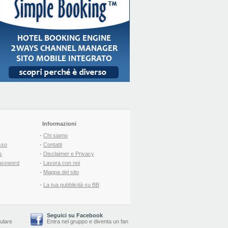
Informazioni
-
Chi siamo
sso
-
Contatti
s
-
Disclaimer e Privacy
assword
-
Lavora con noi
-
Mappa del sito
-
La tua pubblicità su BB
Seguici su Facebook
lulare
Entra nel gruppo
e
diventa un fan