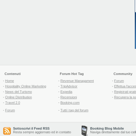
Contenuti
Forum Hot Tag
Community
-
Home
-
Revenue Managament
-
Forum
-
Hospitality Online Marketing
-
TripAdvisor
-
Effettua l'acce
-
News del Turismo
-
Expedia
-
Registrati grati
-
Online Distribution
-
Recensioni
-
Recupera la p
-
Travel 2.0
-
Booking.com
-
Forum
-
Tutti i tag del forum
Sottoscrivi il Feed RSS
Booking Blog Mobile
Resta sempre aggiornato ed in contatto
Naviga direttamente dal tuo cel