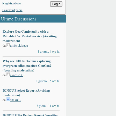
Registrazione
Login
Password persa
Ultime Discussioni
Explore Goa Comfortably with a
Reliable Car Rental Service (Awaiting
moderation)
da
amitsuklagoa
1 giorno, 9 ore fa
Why are EDHmeta fans exploring
evergreen edhmeta after GenCon?
(Awaiting moderation)
da
evarose30
1 giorno, 15 ore fa
IGNOU Project Report (Awaiting
moderation)
da
shakir12
3 giorni, 11 ore fa
IGNOU MBA Project Report (Awaiting