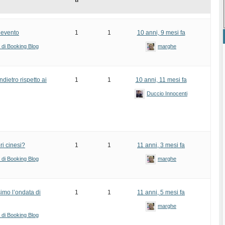
ti
l’evento
1
1
10 anni, 9 mesi fa
i di Booking Blog
marghe
dietro rispetto ai
1
1
10 anni, 11 mesi fa
Duccio Innocenti
ri cinesi?
1
1
11 anni, 3 mesi fa
i di Booking Blog
marghe
imo l’ondata di
1
1
11 anni, 5 mesi fa
marghe
i di Booking Blog