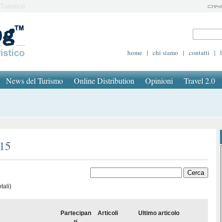
Turistico
home
|
chi siamo
|
contatti
|
News del Turismo
Online Distribution
Opinioni
Travel 2.0
015
tali)
Partecipan
Articoli
Ultimo articolo