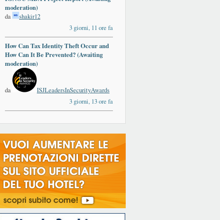
moderation)
da
shakir12
3 giorni, 11 ore fa
How Can Tax Identity Theft Occur and
How Can It Be Prevented? (Awaiting
moderation)
da
ISJLeadersInSecurityAwards
3 giorni, 13 ore fa