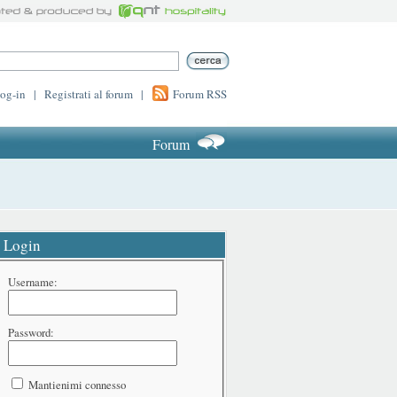
log-in
|
Registrati al forum
|
Forum RSS
Forum
Login
Username:
Password:
Mantienimi connesso