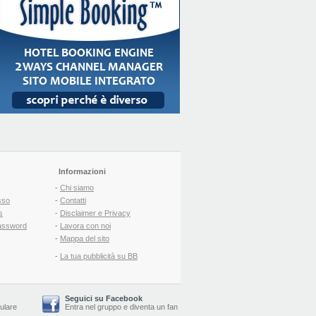
Informazioni
-
Chi siamo
sso
-
Contatti
s
-
Disclaimer e Privacy
assword
-
Lavora con noi
-
Mappa del sito
-
La tua pubblicità su BB
Seguici su Facebook
lulare
Entra nel gruppo
e
diventa un fan