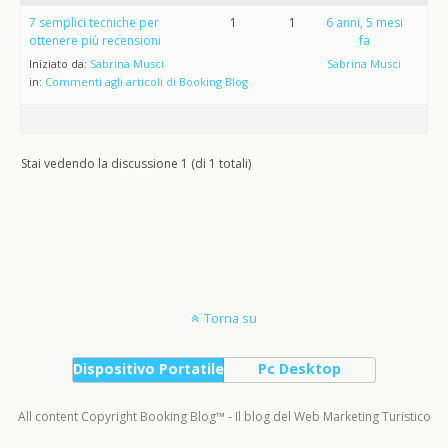
7 semplici tecniche per
1
1
6 anni, 5 mesi
ottenere più recensioni
fa
Iniziato da:
Sabrina Musci
Sabrina Musci
in:
Commenti agli articoli di Booking Blog
Stai vedendo la discussione 1 (di 1 totali)
Torna su
Dispositivo Portatile
Pc Desktop
All content Copyright Booking Blog™ - Il blog del Web Marketing Turistico