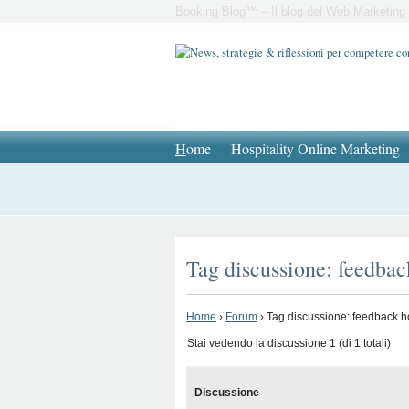
Booking Blog™ – Il blog del Web Marketing 
H
ome
Hospitality Online Marketing
Tag discussione: feedbac
Home
›
Forum
›
Tag discussione: feedback h
Stai vedendo la discussione 1 (di 1 totali)
Discussione