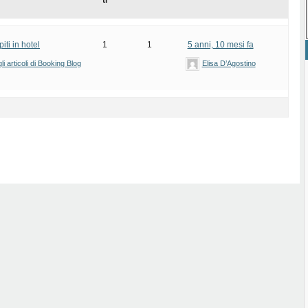
ti
iti in hotel
1
1
5 anni, 10 mesi fa
i articoli di Booking Blog
Elisa D’Agostino