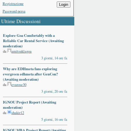
Registrazione
Login
Password persa
Ultime Discussioni
Explore Goa Comfortably with a
Reliable Car Rental Service (Awaiting
moderation)
da
amitsuklagoa
3 giorni, 14 ore fa
Why are EDHmeta fans exploring
evergreen edhmeta after GenCon?
(Awaiting moderation)
da
evarose30
3 giorni, 20 ore fa
IGNOU Project Report (Awaiting
moderation)
da
shakir12
5 giorni, 16 ore fa
IGNOU MBA Project Report (Awaiting