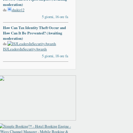
moderation)
da
shakir12
5 giorni, 16 ore fa
How Can Tax Identity Theft Occur and
How Can It Be Prevented? (Awaiting
moderation)
da
ISJLeadersInSecurityAwards
5 giorni, 18 ore fa