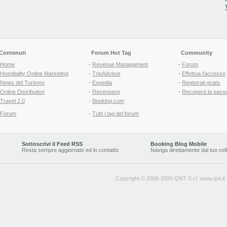
Contenuti
Forum Hot Tag
Community
Home
-
Revenue Managament
-
Forum
Hospitality Online Marketing
-
TripAdvisor
-
Effettua l'accesso
News del Turismo
-
Expedia
-
Registrati gratis
Online Distribution
-
Recensioni
-
Recupera la pass
Travel 2.0
-
Booking.com
Forum
-
Tutti i tag del forum
Sottoscrivi il Feed RSS
Booking Blog Mobile
Resta sempre aggiornato ed in contatto
Naviga direttamente dal tuo cel
Copyright © 2006-2026 QNT S.r.l.
www.qnt.it