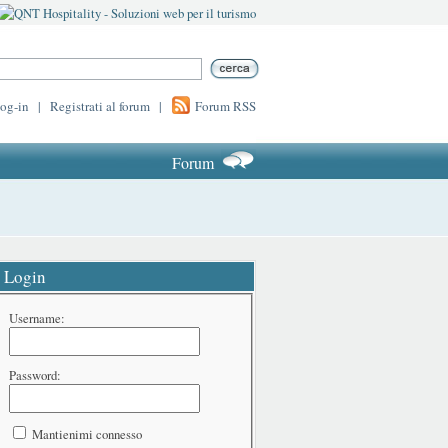
log-in
|
Registrati al forum
|
Forum RSS
Forum
Login
Username:
Password:
Mantienimi connesso