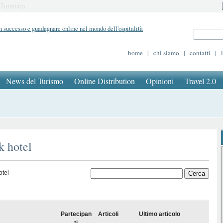
Turistico
home
|
chi siamo
|
contatti
|
News del Turismo
Online Distribution
Opinioni
Travel 2.0
k hotel
otel
Partecipan
Articoli
Ultimo articolo