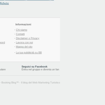
Informazioni
-
Chi siamo
-
Contatti
-
Disclaimer e Privacy
word
-
Lavora con noi
-
Mappa del sito
-
La tua pubblicità su BB
Seguici su Facebook
lulare
Entra nel gruppo
e
diventa un fan
-
Booking Blog
™ -
Il blog del Web Marketing Turistico