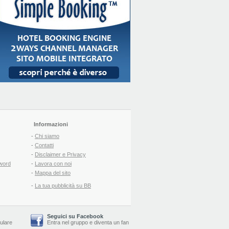
Informazioni
-
Chi siamo
-
Contatti
-
Disclaimer e Privacy
word
-
Lavora con noi
-
Mappa del sito
-
La tua pubblicità su BB
Seguici su Facebook
lulare
Entra nel gruppo
e
diventa un fan