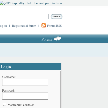
log-in
|
Registrati al forum
|
Forum RSS
Forum
Login
Username:
Password:
Mantienimi connesso