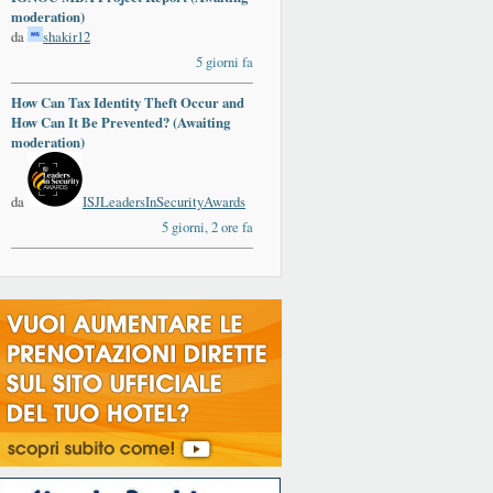
moderation)
da
shakir12
5 giorni fa
How Can Tax Identity Theft Occur and
How Can It Be Prevented? (Awaiting
moderation)
da
ISJLeadersInSecurityAwards
5 giorni, 2 ore fa