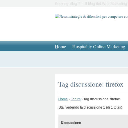
Booking Blog™ – Il blog del Web Marketing 
H
ome
Hospitality Online Marketing
Tag discussione: firefox
Home
›
Forum
›
Tag discussione: firefox
Stai vedendo la discussione 1 (di 1 totali)
Discussione