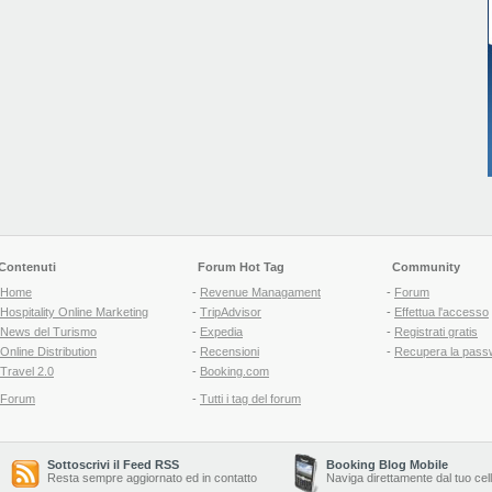
Contenuti
Forum Hot Tag
Community
Home
-
Revenue Managament
-
Forum
Hospitality Online Marketing
-
TripAdvisor
-
Effettua l'accesso
News del Turismo
-
Expedia
-
Registrati gratis
Online Distribution
-
Recensioni
-
Recupera la pass
Travel 2.0
-
Booking.com
Forum
-
Tutti i tag del forum
Sottoscrivi il Feed RSS
Booking Blog Mobile
Resta sempre aggiornato ed in contatto
Naviga direttamente dal tuo cel