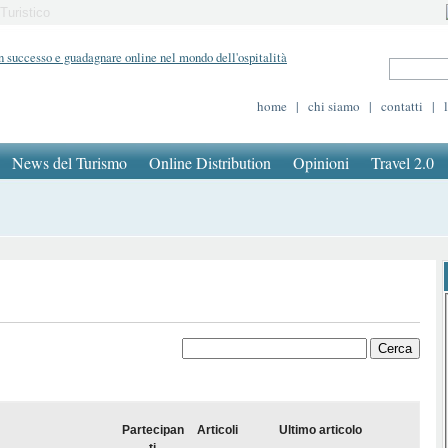
Turistico
home
|
chi siamo
|
contatti
|
News del Turismo
Online Distribution
Opinioni
Travel 2.0
Partecipan
Articoli
Ultimo articolo