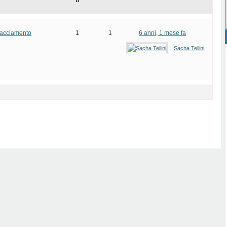
ti
tracciamento
1
1
6 anni, 1 mese fa
Sacha Tellini