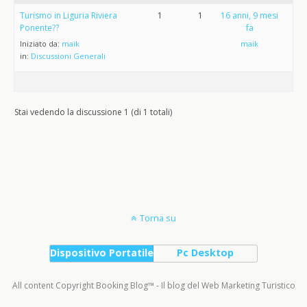
Turismo in Liguria Riviera
1
1
16 anni, 9 mesi
Ponente??
fa
Iniziato da:
maik
maik
in:
Discussioni Generali
Stai vedendo la discussione 1 (di 1 totali)
Torna su
Dispositivo Portatile
Pc Desktop
All content Copyright Booking Blog™ - Il blog del Web Marketing Turistico