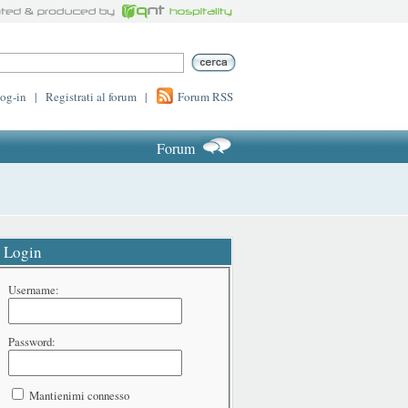
log-in
|
Registrati al forum
|
Forum RSS
Forum
Login
Username:
Password:
Mantienimi connesso