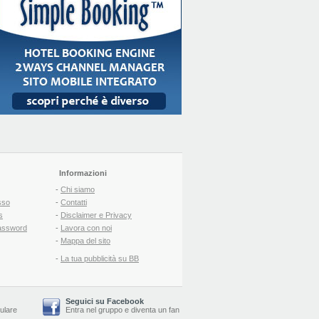
Informazioni
-
Chi siamo
sso
-
Contatti
s
-
Disclaimer e Privacy
assword
-
Lavora con noi
-
Mappa del sito
-
La tua pubblicità su BB
Seguici su Facebook
lulare
Entra nel gruppo
e
diventa un fan