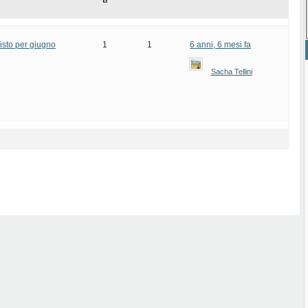
ti
isto per giugno
1
1
6 anni, 6 mesi fa
Sacha Tellini