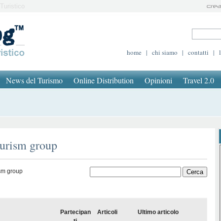
Turistico
home
|
chi siamo
|
contatti
|
News del Turismo
Online Distribution
Opinioni
Travel 2.0
ourism group
ism group
Partecipan
Articoli
Ultimo articolo