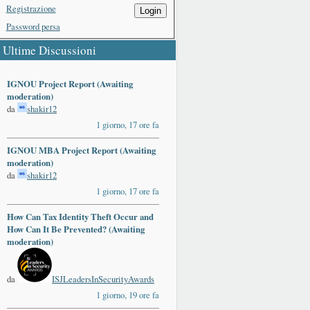
Registrazione
Login
Password persa
Ultime Discussioni
IGNOU Project Report (Awaiting
moderation)
da
shakir12
1 giorno, 17 ore fa
IGNOU MBA Project Report (Awaiting
moderation)
da
shakir12
1 giorno, 17 ore fa
How Can Tax Identity Theft Occur and
How Can It Be Prevented? (Awaiting
moderation)
da
ISJLeadersInSecurityAwards
1 giorno, 19 ore fa