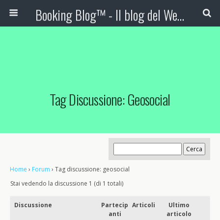
Booking Blog™ - Il blog del Web Marketing Turistico
Tag Discussione: Geosocial
Home
›
Forum
›
Tag discussione: geosocial
Stai vedendo la discussione 1 (di 1 totali)
Discussione
Partecip
Articoli
Ultimo
anti
articolo