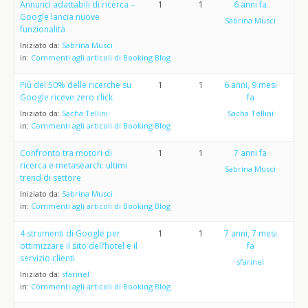
Annunci adattabili di ricerca –
1
1
6 anni fa
Google lancia nuove
Sabrina Musci
funzionalità
Iniziato da:
Sabrina Musci
in:
Commenti agli articoli di Booking Blog
Più del 50% delle ricerche su
1
1
6 anni, 9 mesi
Google riceve zero click
fa
Iniziato da:
Sacha Tellini
Sacha Tellini
in:
Commenti agli articoli di Booking Blog
Confronto tra motori di
1
1
7 anni fa
ricerca e metasearch: ultimi
Sabrina Musci
trend di settore
Iniziato da:
Sabrina Musci
in:
Commenti agli articoli di Booking Blog
4 strumenti di Google per
1
1
7 anni, 7 mesi
ottimizzare il sito dell’hotel e il
fa
servizio clienti
sfarinel
Iniziato da:
sfarinel
in:
Commenti agli articoli di Booking Blog