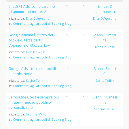
ChatGPT Ads: come saranno
1
1
8 mesi, 3
gli annunci sui motori AI
settimane fa
Iniziato da:
Elisa D’Agostino
Elisa D’Agostino
in:
Commenti agli articoli di Booking Blog
Google elimina l’utilizzo dei
1
1
2 anni, 6 mesi
cookie di terze parti.
fa
L’opinione di Max Starkov
Ivan De Rose
Iniziato da:
Ivan De Rose
in:
Commenti agli articoli di Booking Blog
Google Ads: stop a 4 modelli
1
1
3 anni, 3 mesi
di attribuzione
fa
Iniziato da:
Sacha Tellini
Sacha Tellini
in:
Commenti agli articoli di Booking Blog
Campagne Google sempre più
1
1
5 anni, 10 mesi
mirate – Il nuovo pubblico
fa
personalizzato
Sabrina Musci
Iniziato da:
Sabrina Musci
in:
Commenti agli articoli di Booking Blog