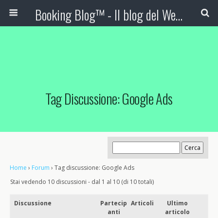
Booking Blog™ - Il blog del Web Marketing Turistico
Tag Discussione: Google Ads
Home
›
Forum
›
Tag discussione: Google Ads
Stai vedendo 10 discussioni - dal 1 al 10 (di 10 totali)
Discussione
Partecip
Articoli
Ultimo
anti
articolo