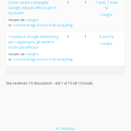
Come creare campagne
1
1
7 anni, 7 mesi
Google Ads più efficaci per il
fa
tuo hotel
marghe
Iniziato da:
marghe
in:
Commenti agli articoli di Booking Blog
7 novità di Google Advertising
1
1
8 anni fa
per raggiungere gli utenti in
marghe
modo più efficace
Iniziato da:
marghe
in:
Commenti agli articoli di Booking Blog
Stai vedendo 10 discussioni - dal 1 al 10 (di 10 totali)
Torna su