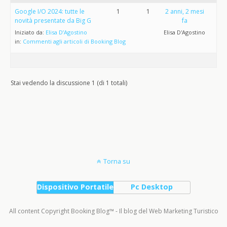
Google I/O 2024: tutte le
1
1
2 anni, 2 mesi
novità presentate da Big G
fa
Iniziato da:
Elisa D’Agostino
Elisa D'Agostino
in:
Commenti agli articoli di Booking Blog
Stai vedendo la discussione 1 (di 1 totali)
Torna su
Dispositivo Portatile
Pc Desktop
All content Copyright Booking Blog™ - Il blog del Web Marketing Turistico