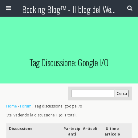
Booking Blog™ - Il blog del Web Marketing Turistico
Tag Discussione: Google I/o
Home
›
Forum
›
Tag discussione: google i/o
Stai vedendo la discussione 1 (di 1 totali)
Discussione
Partecip
Articoli
Ultimo
anti
articolo