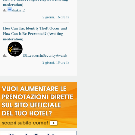
moderation)
da
shakir12
2 giorni, 16 ore fa
How Can Tax Identity Theft Occur and
How Can It Be Prevented? (Awaiting
moderation)
da
ISJLeadersInSecurityAwards
2 giorni, 18 ore fa