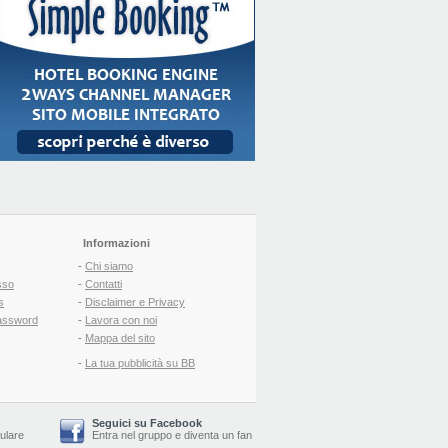
Informazioni
-
Chi siamo
sso
-
Contatti
s
-
Disclaimer e Privacy
assword
-
Lavora con noi
-
Mappa del sito
-
La tua pubblicità su BB
Seguici su Facebook
lulare
Entra nel gruppo
e
diventa un fan