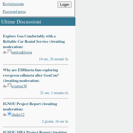
Registrazione
Login
Password persa
Ultime Discussioni
Explore Goa Comfortably with a
Reliable Car Rental Service (Awaiting
moderation)
da
amitsuklagoa
14 ore, 24 minuti fa
Why are EDHmeta fans exploring
evergreen edhmeta after GenCon?
(Awaiting moderation)
da
evarose30
21 ore, 1 minuto fa
IGNOU Project Report (Awaiting
moderation)
da
shakir12
2 giorni, 16 ore fa
IGNOU MBA Project Report (Awaiting