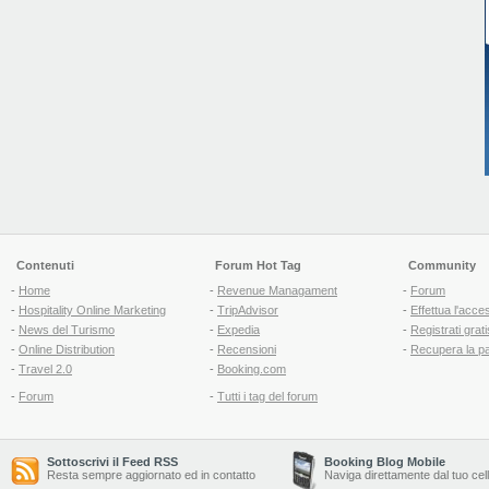
Contenuti
Forum Hot Tag
Community
-
Home
-
Revenue Managament
-
Forum
-
Hospitality Online Marketing
-
TripAdvisor
-
Effettua l'acce
-
News del Turismo
-
Expedia
-
Registrati grati
-
Online Distribution
-
Recensioni
-
Recupera la p
-
Travel 2.0
-
Booking.com
-
Forum
-
Tutti i tag del forum
Sottoscrivi il Feed RSS
Booking Blog Mobile
Resta sempre aggiornato ed in contatto
Naviga direttamente dal tuo cel