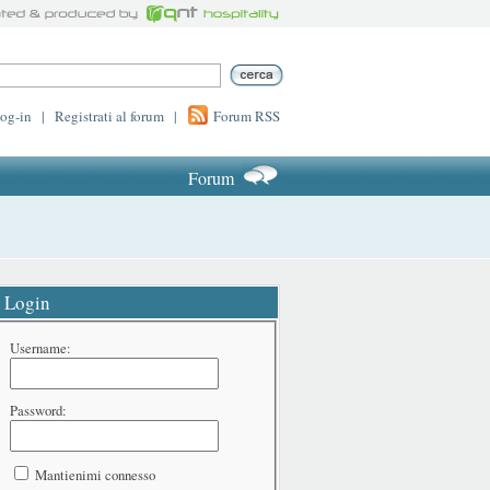
log-in
|
Registrati al forum
|
Forum RSS
Forum
Login
Username:
Password:
Mantienimi connesso