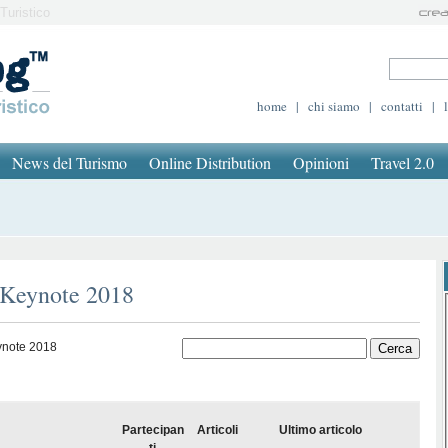
Turistico
home
|
chi siamo
|
contatti
|
News del Turismo
Online Distribution
Opinioni
Travel 2.0
 Keynote 2018
ynote 2018
Partecipan
Articoli
Ultimo articolo