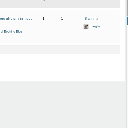
ti
ere gli utenti in modo
1
1
8 anni fa
marghe
i di Booking Blog