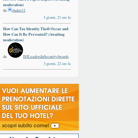
moderation)
da
shakir12
3 giorni, 21 ore fa
How Can Tax Identity Theft Occur and
How Can It Be Prevented? (Awaiting
moderation)
da
ISJLeadersInSecurityAwards
3 giorni, 22 ore fa