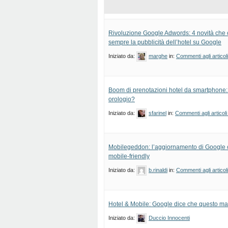
Rivoluzione Google Adwords: 4 novità che
sempre la pubblicità dell’hotel su Google
Iniziato da:
marghe
in:
Commenti agli articol
Boom di prenotazioni hotel da smartphone:
orologio?
Iniziato da:
sfarinel
in:
Commenti agli articoli
Mobilegeddon: l’aggiornamento di Google ch
mobile-friendly
Iniziato da:
b.rinaldi
in:
Commenti agli articol
Hotel & Mobile: Google dice che questo mat
Iniziato da:
Duccio Innocenti