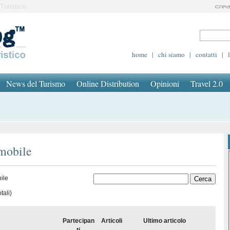
Turistico
home
|
chi siamo
|
contatti
|
News del Turismo
Online Distribution
Opinioni
Travel 2.0
 mobile
ile
tali)
Partecipan
Articoli
Ultimo articolo