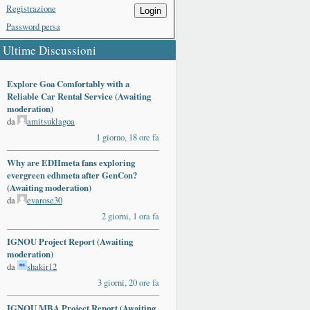
Registrazione
Login
Password persa
Ultime Discussioni
Explore Goa Comfortably with a
Reliable Car Rental Service (Awaiting
moderation)
da
amitsuklagoa
1 giorno, 18 ore fa
Why are EDHmeta fans exploring
evergreen edhmeta after GenCon?
(Awaiting moderation)
da
evarose30
2 giorni, 1 ora fa
IGNOU Project Report (Awaiting
moderation)
da
shakir12
3 giorni, 20 ore fa
IGNOU MBA Project Report (Awaiting