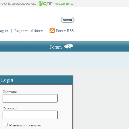
log-in
|
Registrati al forum
|
Forum RSS
Forum
Login
Username:
Password:
Mantienimi connesso