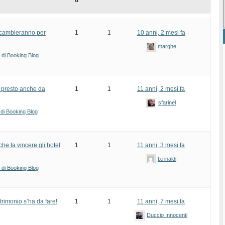
ti
 cambieranno per
1
1
10 anni, 2 mesi fa
marghe
i di Booking Blog
 presto anche da
1
1
11 anni, 2 mesi fa
sfarinel
 di Booking Blog
e fa vincere gli hotel
1
1
11 anni, 3 mesi fa
b.rinaldi
i di Booking Blog
rimonio s’ha da fare!
1
1
11 anni, 7 mesi fa
Duccio Innocenti