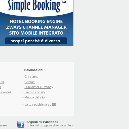
Informazioni
-
Chi siamo
sso
-
Contatti
s
-
Disclaimer e Privacy
assword
-
Lavora con noi
-
Mappa del sito
-
La tua pubblicità su BB
Seguici su Facebook
lulare
Entra nel gruppo
e
diventa un fan