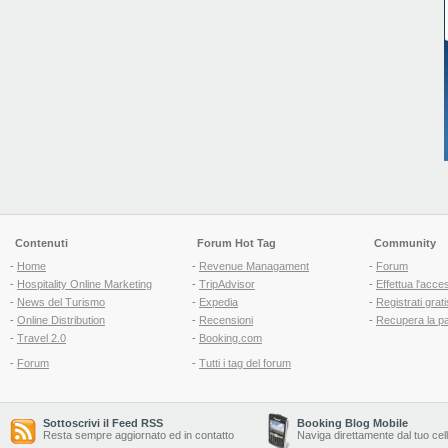
Contenuti
Forum Hot Tag
Community
-
Home
-
Revenue Managament
-
Forum
-
Hospitality Online Marketing
-
TripAdvisor
-
Effettua l'acce
-
News del Turismo
-
Expedia
-
Registrati grati
-
Online Distribution
-
Recensioni
-
Recupera la p
-
Travel 2.0
-
Booking.com
-
Forum
-
Tutti i tag del forum
Sottoscrivi il Feed RSS
Booking Blog Mobile
Resta sempre aggiornato ed in contatto
Naviga direttamente dal tuo cel