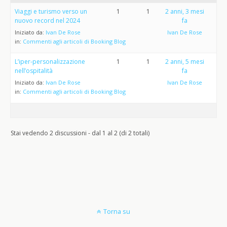
Viaggi e turismo verso un
1
1
2 anni, 3 mesi
nuovo record nel 2024
fa
Iniziato da:
Ivan De Rose
Ivan De Rose
in:
Commenti agli articoli di Booking Blog
L’iper-personalizzazione
1
1
2 anni, 5 mesi
nell’ospitalità
fa
Iniziato da:
Ivan De Rose
Ivan De Rose
in:
Commenti agli articoli di Booking Blog
Stai vedendo 2 discussioni - dal 1 al 2 (di 2 totali)
Torna su