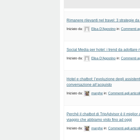
Rimanere rilevanti nel travel: 3 strategie da
Iniziato da:
Elisa D’Agostino
in:
Commenti agl
Social Media per hotel: i trend da adottare
Iniziato da:
Elisa D’Agostino
in:
Commenti agl
Hotel e chatbot: l’evoluzione degli assistenti
conversazione all’acquisto
Iniziato da:
marghe
in:
Commenti agli articol
Perché il chatbot di TripAdvisor è il miglior 
viaggio che abbiamo visto fino ad oggi
Iniziato da:
marghe
in:
Commenti agli articol