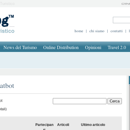
Turistico
home
|
chi siamo
|
contatti
|
News del Turismo
Online Distribution
Opinioni
Travel 2.0
hatbot
ot
tali)
Partecipan
Articoli
Ultimo articolo