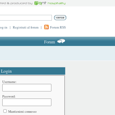
log-in
|
Registrati al forum
|
Forum RSS
Forum
Login
Username:
Password:
Mantienimi connesso