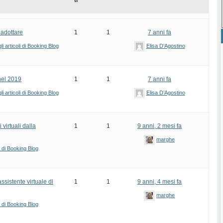
ti
 adottare
1
1
7 anni fa
i articoli di Booking Blog
Elisa D’Agostino
 nel 2019
1
1
7 anni fa
i articoli di Booking Blog
Elisa D’Agostino
 virtuali dalla
1
1
9 anni, 2 mesi fa
marghe
i di Booking Blog
assistente virtuale di
1
1
9 anni, 4 mesi fa
marghe
i di Booking Blog