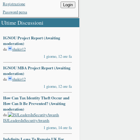
Registrazione
Login
Password persa
Ultime Discussioni
IGNOU Project Report (Awaiting
moderation)
da
shakir12
1 giorno, 12 ore fa
IGNOU MBA Project Report (Awaiting
moderation)
da
shakir12
1 giorno, 12 ore fa
How Can Tax Identity Theft Occur and
How Can It Be Prevented? (Awaiting
moderation)
da
ISJLeadersInSecurityAwards
1 giorno, 14 ore fa
Indefinite Leave To Remain UK For