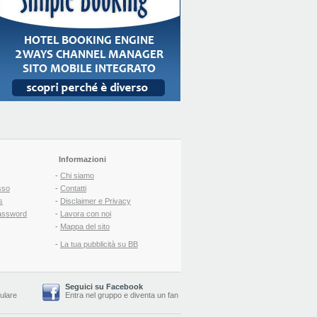
Informazioni
-
Chi siamo
sso
-
Contatti
s
-
Disclaimer e Privacy
assword
-
Lavora con noi
-
Mappa del sito
-
La tua pubblicità su BB
Seguici su Facebook
lulare
Entra nel gruppo
e
diventa un fan