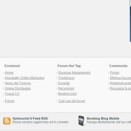
Contenuti
Forum Hot Tag
Community
-
Home
-
Revenue Managament
-
Forum
-
Hospitality Online Marketing
-
TripAdvisor
-
Effettua l'acce
-
News del Turismo
-
Expedia
-
Registrati grati
-
Online Distribution
-
Recensioni
-
Recupera la p
-
Travel 2.0
-
Booking.com
-
Forum
-
Tutti i tag del forum
Sottoscrivi il Feed RSS
Booking Blog Mobile
Resta sempre aggiornato ed in contatto
Naviga direttamente dal tuo cel