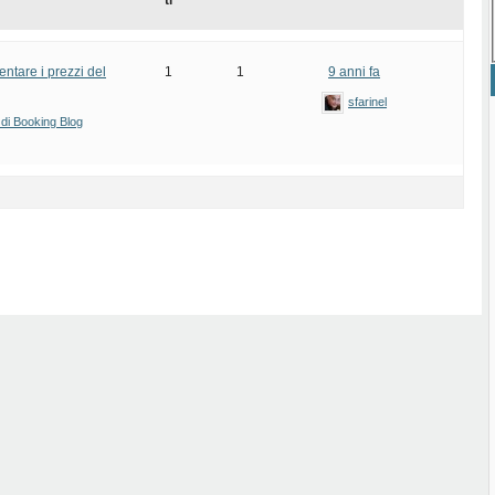
ti
ntare i prezzi del
1
1
9 anni fa
sfarinel
 di Booking Blog