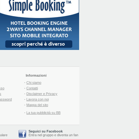
Informazioni
-
Chi siamo
sso
-
Contatti
s
-
Disclaimer e Privacy
assword
-
Lavora con noi
-
Mappa del sito
-
La tua pubblicità su BB
Seguici su Facebook
lulare
Entra nel gruppo
e
diventa un fan