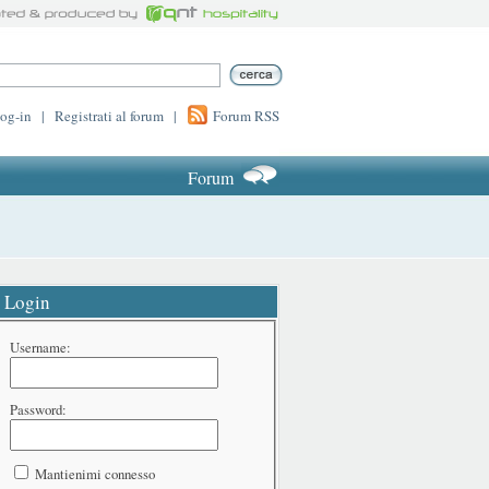
log-in
|
Registrati al forum
|
Forum RSS
Forum
Login
Username:
Password:
Mantienimi connesso