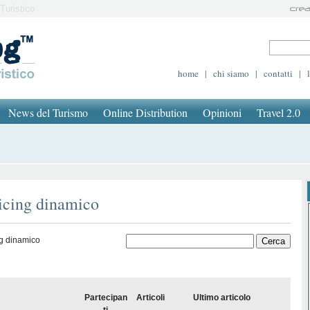
Turistico
home
|
chi siamo
|
contatti
|
News del Turismo
Online Distribution
Opinioni
Travel 2.0
ricing dinamico
ng dinamico
Partecipan
Articoli
Ultimo articolo