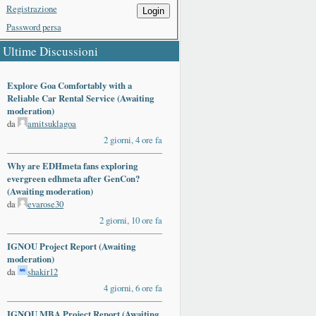
Registrazione
Login
Password persa
Ultime Discussioni
Explore Goa Comfortably with a
Reliable Car Rental Service (Awaiting
moderation)
da
amitsuklagoa
2 giorni, 4 ore fa
Why are EDHmeta fans exploring
evergreen edhmeta after GenCon?
(Awaiting moderation)
da
evarose30
2 giorni, 10 ore fa
IGNOU Project Report (Awaiting
moderation)
da
shakir12
4 giorni, 6 ore fa
IGNOU MBA Project Report (Awaiting