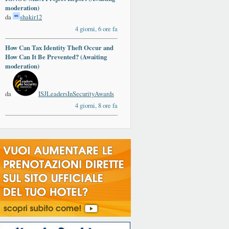
moderation)
da
shakir12
4 giorni, 6 ore fa
How Can Tax Identity Theft Occur and
How Can It Be Prevented? (Awaiting
moderation)
da
ISJLeadersInSecurityAwards
4 giorni, 8 ore fa