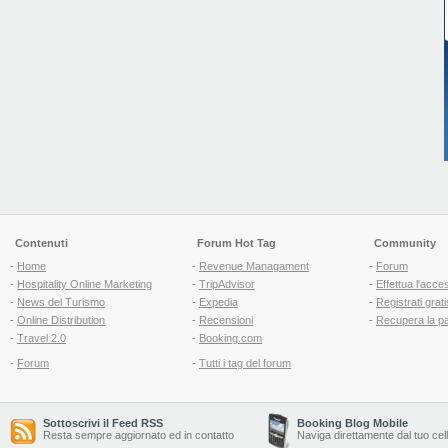
Contenuti
Forum Hot Tag
Community
-
Home
-
Revenue Managament
-
Forum
-
Hospitality Online Marketing
-
TripAdvisor
-
Effettua l'acce
-
News del Turismo
-
Expedia
-
Registrati grati
-
Online Distribution
-
Recensioni
-
Recupera la p
-
Travel 2.0
-
Booking.com
-
Forum
-
Tutti i tag del forum
Sottoscrivi il Feed RSS
Booking Blog Mobile
Resta sempre aggiornato ed in contatto
Naviga direttamente dal tuo cel