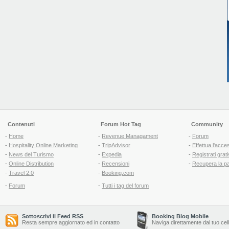
Contenuti
Forum Hot Tag
Community
-
Home
-
Revenue Managament
-
Forum
-
Hospitality Online Marketing
-
TripAdvisor
-
Effettua l'acce
-
News del Turismo
-
Expedia
-
Registrati grati
-
Online Distribution
-
Recensioni
-
Recupera la p
-
Travel 2.0
-
Booking.com
-
Forum
-
Tutti i tag del forum
Sottoscrivi il Feed RSS
Booking Blog Mobile
Resta sempre aggiornato ed in contatto
Naviga direttamente dal tuo cel