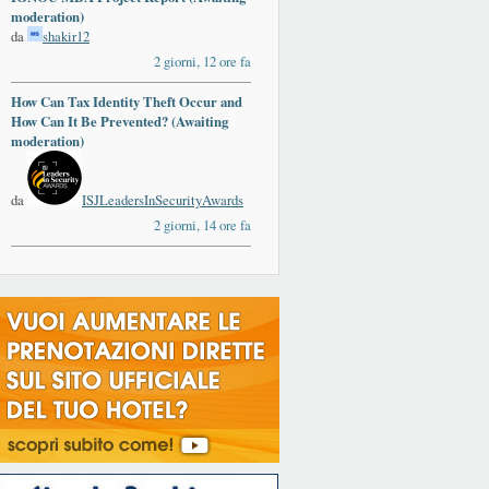
moderation)
da
shakir12
2 giorni, 12 ore fa
How Can Tax Identity Theft Occur and
How Can It Be Prevented? (Awaiting
moderation)
da
ISJLeadersInSecurityAwards
2 giorni, 14 ore fa