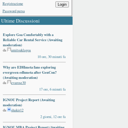
Registrazione
Login
Password persa
Ultime Discussioni
Explore Goa Comfortably with a
Reliable Car Rental Service (Awaiting
moderation)
da
amitsuklagoa
10 ore, 30 minuti fa
Why are EDHmeta fans exploring
evergreen edhmeta after GenCon?
(Awaiting moderation)
da
evarose30
17 ore, 6 minuti fa
IGNOU Project Report (Awaiting
moderation)
da
shakir12
2 giorni, 12 ore fa
IGNOU MBA Project Report (Awaiting