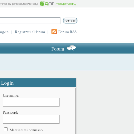
log-in
|
Registrati al forum
|
Forum RSS
Forum
Login
Username:
Password:
Mantienimi connesso