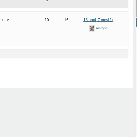
ti
10
16
16 anni, 7 mesi fa
1
2
marghe