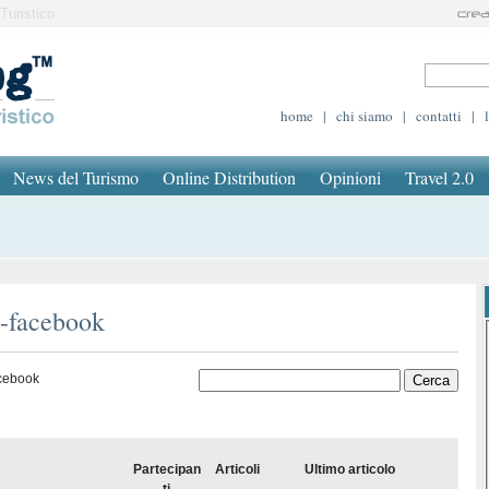
Turistico
home
|
chi siamo
|
contatti
|
News del Turismo
Online Distribution
Opinioni
Travel 2.0
u-facebook
acebook
Partecipan
Articoli
Ultimo articolo