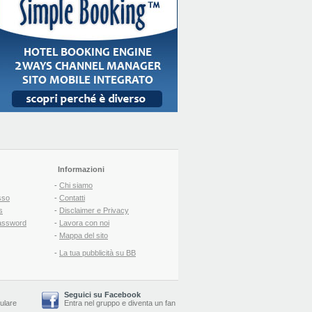
Informazioni
-
Chi siamo
sso
-
Contatti
s
-
Disclaimer e Privacy
assword
-
Lavora con noi
-
Mappa del sito
-
La tua pubblicità su BB
Seguici su Facebook
lulare
Entra nel gruppo
e
diventa un fan