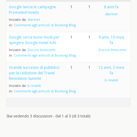
Google lancia le campagne
1
1
8 anni fa
Promoted Hotels
sfarinel
Iniziato da:
sfarinel
in:
Commenti agli articoli di Booking Blog
Google cerca nuovi modi per
1
1
9 anni, 10 mesi
spingere Google Hotel Ads
fa
Iniziato da:
Duccio Innocenti
Duccio Innocenti
in:
Commenti agli articoli di Booking Blog
Grande successo di pubblico
1
1
12 anni, 2 mesi
per la I edizione del Travel
fa
Revolution Summit
b.rinaldi
Iniziato da:
b.rinaldi
in:
Commenti agli articoli di Booking Blog
Stai vedendo 3 discussioni - dal 1 al 3 (di 3 totali)