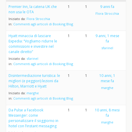
Premier Inn, la catena UK che
1
1
9 anni fa
non usa le OTA
Flora Strocchia
Iniziato da:
Flora Strocchia
in:
Commenti agli articoli di Booking Blog
Hyatt minaccia di lasciare
1
1
9 anni, 1 mese
Expedia: “Vogliamo ridurre le
fa
commissioni e investire nel
sfarinel
canale diretto”
Iniziato da:
sfarinel
in:
Commenti agli articoli di Booking Blog
Disintermediazione turistica: le
1
1
10 anni, 1
migliori (e peggiori) lezioni da
mese fa
Hilton, Marriott e Hyatt
marghe
Iniziato da:
marghe
in:
Commenti agli articoli di Booking Blog
Da Pulse a Facebook
1
1
10 anni, 8 mesi
Messenger: come
fa
personalizzare il soggiorno in
marghe
hotel con l’instant messaging