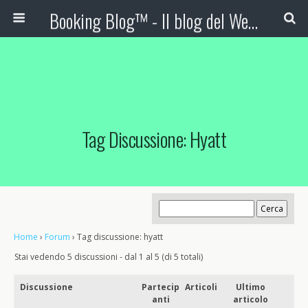
Booking Blog™ - Il blog del Web Marketing Turistico
Tag Discussione: Hyatt
Home
›
Forum
›
Tag discussione: hyatt
Stai vedendo 5 discussioni - dal 1 al 5 (di 5 totali)
Discussione
Partecip
Articoli
Ultimo
anti
articolo