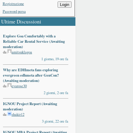
Registrazione
Login
Password persa
Ultime Discussioni
Explore Goa Comfortably with a
Reliable Car Rental Service (Awaiting
moderation)
da
amitsuklagoa
1 giorno, 19 ore fa
Why are EDHmeta fans exploring
evergreen edhmeta after GenCon?
(Awaiting moderation)
da
evarose30
2 giorni, 2 ore fa
IGNOU Project Report (Awaiting
moderation)
da
shakir12
3 giorni, 22 ore fa
IGNOU MBA Project Report (Awaiting