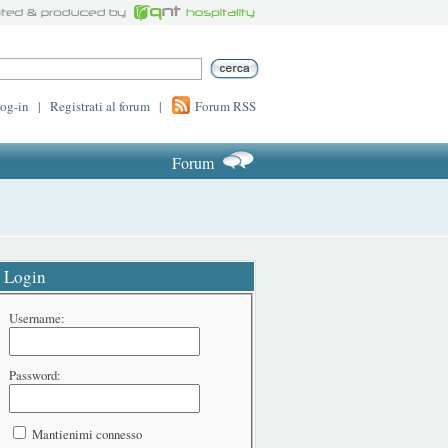
log-in
|
Registrati al forum
|
Forum RSS
Forum
Login
Username:
Password:
Mantienimi connesso