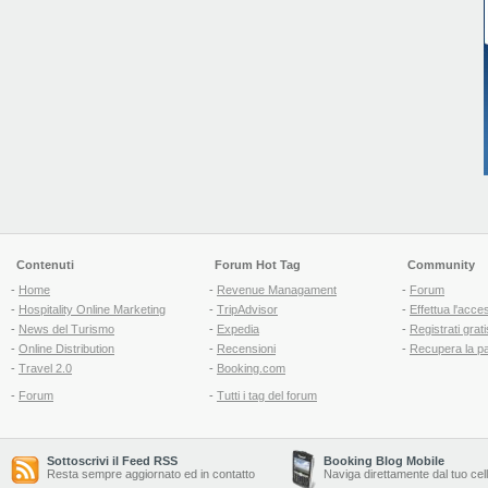
Contenuti
Forum Hot Tag
Community
-
Home
-
Revenue Managament
-
Forum
-
Hospitality Online Marketing
-
TripAdvisor
-
Effettua l'acce
-
News del Turismo
-
Expedia
-
Registrati grati
-
Online Distribution
-
Recensioni
-
Recupera la p
-
Travel 2.0
-
Booking.com
-
Forum
-
Tutti i tag del forum
Sottoscrivi il Feed RSS
Booking Blog Mobile
Resta sempre aggiornato ed in contatto
Naviga direttamente dal tuo cel