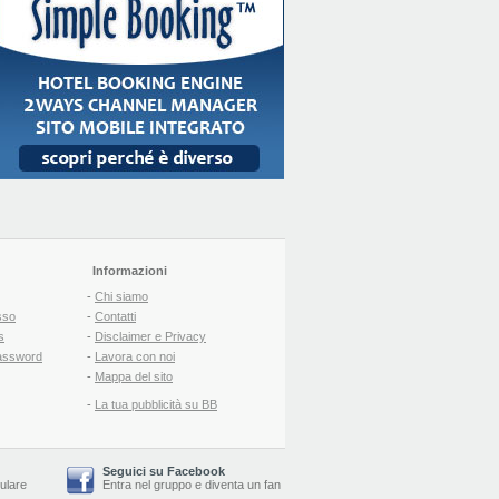
Informazioni
-
Chi siamo
sso
-
Contatti
s
-
Disclaimer e Privacy
assword
-
Lavora con noi
-
Mappa del sito
-
La tua pubblicità su BB
Seguici su Facebook
lulare
Entra nel gruppo
e
diventa un fan