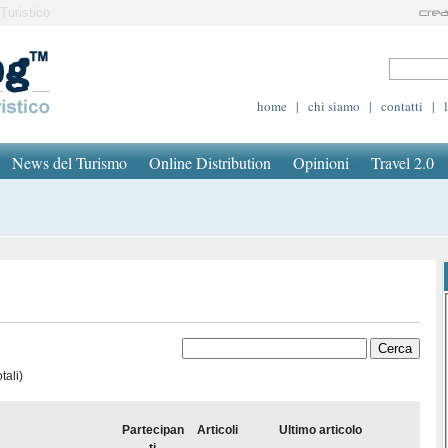
Turistico
home
|
chi siamo
|
contatti
|
News del Turismo
Online Distribution
Opinioni
Travel 2.0
tali)
Partecipan
Articoli
Ultimo articolo