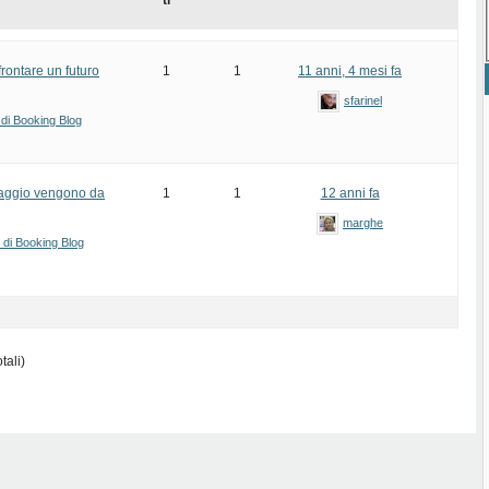
ti
rontare un futuro
1
1
11 anni, 4 mesi fa
sfarinel
 di Booking Blog
viaggio vengono da
1
1
12 anni fa
marghe
i di Booking Blog
tali)