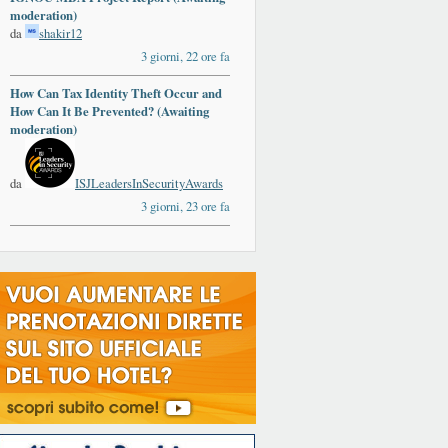
moderation)
da
shakir12
3 giorni, 22 ore fa
How Can Tax Identity Theft Occur and
How Can It Be Prevented? (Awaiting
moderation)
da
ISJLeadersInSecurityAwards
3 giorni, 23 ore fa