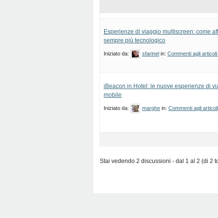
Esperienze di viaggio multiscreen: come aff
sempre più tecnologico
Iniziato da:
sfarinel
in:
Commenti agli articoli
iBeacon in Hotel: le nuove esperienze di 
mobile
Iniziato da:
marghe
in:
Commenti agli articol
Stai vedendo 2 discussioni - dal 1 al 2 (di 2 to