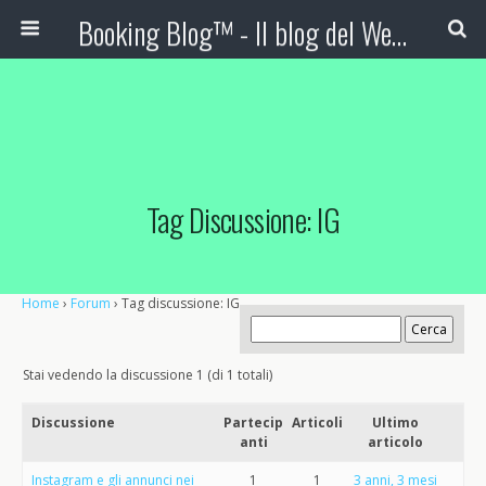
Booking Blog™ - Il blog del Web Marketing Turistico
Tag Discussione: IG
Home
›
Forum
›
Tag discussione: IG
Stai vedendo la discussione 1 (di 1 totali)
Discussione
Partecip
Articoli
Ultimo
anti
articolo
Instagram e gli annunci nei
1
1
3 anni, 3 mesi