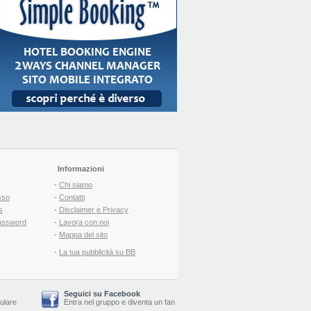
Informazioni
-
Chi siamo
sso
-
Contatti
s
-
Disclaimer e Privacy
assword
-
Lavora con noi
-
Mappa del sito
-
La tua pubblicità su BB
Seguici su Facebook
lulare
Entra nel gruppo
e
diventa un fan