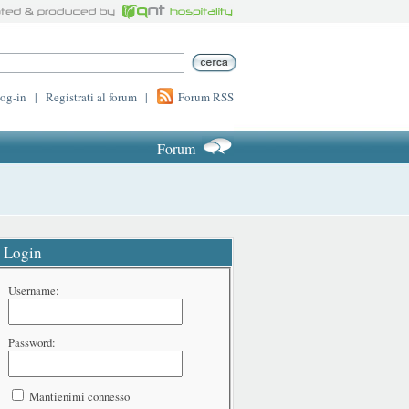
log-in
|
Registrati al forum
|
Forum RSS
Forum
Login
Username:
Password:
Mantienimi connesso