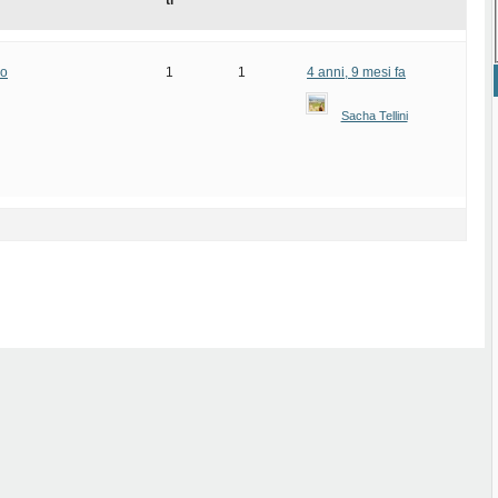
ti
mo
1
1
4 anni, 9 mesi fa
Sacha Tellini