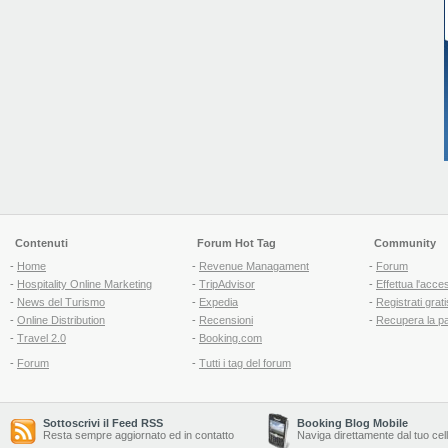
Contenuti
Forum Hot Tag
Community
-
Home
-
Revenue Managament
-
Forum
-
Hospitality Online Marketing
-
TripAdvisor
-
Effettua l'acce
-
News del Turismo
-
Expedia
-
Registrati grati
-
Online Distribution
-
Recensioni
-
Recupera la p
-
Travel 2.0
-
Booking.com
-
Forum
-
Tutti i tag del forum
Sottoscrivi il Feed RSS
Booking Blog Mobile
Resta sempre aggiornato ed in contatto
Naviga direttamente dal tuo cel