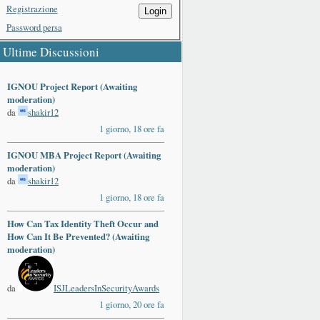
Registrazione
Login
Password persa
Ultime Discussioni
IGNOU Project Report (Awaiting
moderation)
da
shakir12
1 giorno, 18 ore fa
IGNOU MBA Project Report (Awaiting
moderation)
da
shakir12
1 giorno, 18 ore fa
How Can Tax Identity Theft Occur and
How Can It Be Prevented? (Awaiting
moderation)
da
ISJLeadersInSecurityAwards
1 giorno, 20 ore fa