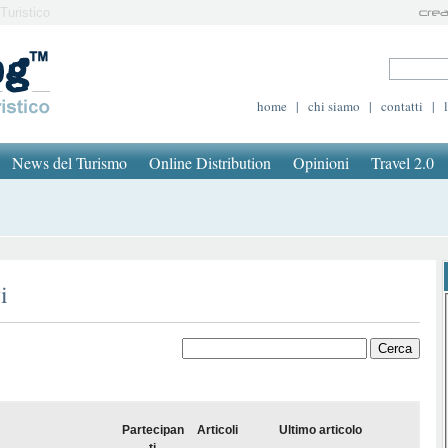
Turistico
home
|
chi siamo
|
contatti
|
News del Turismo
Online Distribution
Opinioni
Travel 2.0
i
Partecipan
Articoli
Ultimo articolo