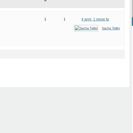
ti
1
1
4 anni, 1 mese fa
Sacha Tellini