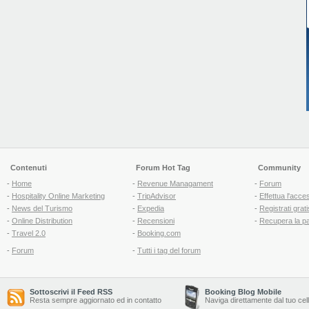
Contenuti
Forum Hot Tag
Community
-
Home
-
Revenue Managament
-
Forum
-
Hospitality Online Marketing
-
TripAdvisor
-
Effettua l'acce
-
News del Turismo
-
Expedia
-
Registrati grati
-
Online Distribution
-
Recensioni
-
Recupera la p
-
Travel 2.0
-
Booking.com
-
Forum
-
Tutti i tag del forum
Sottoscrivi il Feed RSS
Booking Blog Mobile
Resta sempre aggiornato ed in contatto
Naviga direttamente dal tuo cel