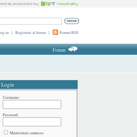
log-in
|
Registrati al forum
|
Forum RSS
Forum
Login
Username:
Password:
Mantienimi connesso