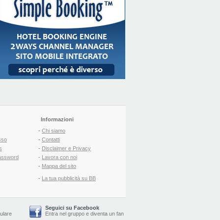
Informazioni
-
Chi siamo
sso
-
Contatti
s
-
Disclaimer e Privacy
assword
-
Lavora con noi
-
Mappa del sito
-
La tua pubblicità su BB
Seguici su Facebook
lulare
Entra nel gruppo
e
diventa un fan