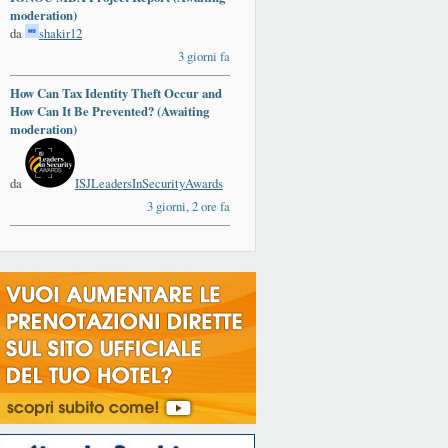
moderation)
da
shakir12
3 giorni fa
How Can Tax Identity Theft Occur and
How Can It Be Prevented? (Awaiting
moderation)
da
ISJLeadersInSecurityAwards
3 giorni, 2 ore fa