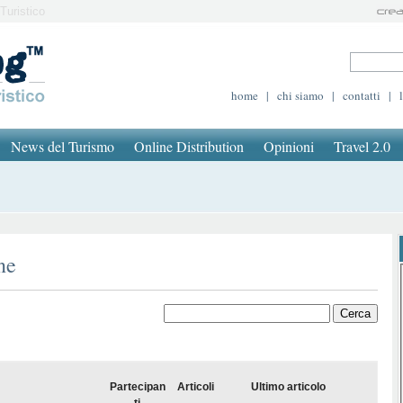
Turistico
home
|
chi siamo
|
contatti
|
News del Turismo
Online Distribution
Opinioni
Travel 2.0
ne
Partecipan
Articoli
Ultimo articolo