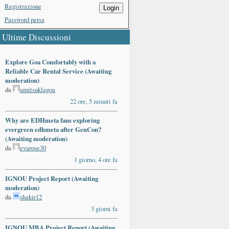
Registrazione
Login
Password persa
Ultime Discussioni
Explore Goa Comfortably with a
Reliable Car Rental Service (Awaiting
moderation)
da
amitsuklagoa
22 ore, 5 minuti fa
Why are EDHmeta fans exploring
evergreen edhmeta after GenCon?
(Awaiting moderation)
da
evarose30
1 giorno, 4 ore fa
IGNOU Project Report (Awaiting
moderation)
da
shakir12
3 giorni fa
IGNOU MBA Project Report (Awaiting