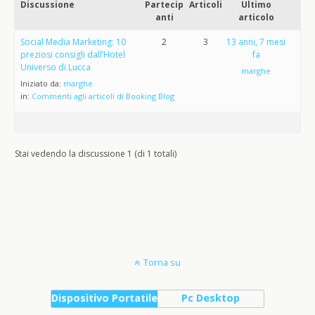
Discussione
Partecip
Articoli
Ultimo
anti
articolo
Social Media Marketing: 10
2
3
13 anni, 7 mesi
preziosi consigli dall’Hotel
fa
Universo di Lucca
marghe
Iniziato da:
marghe
in:
Commenti agli articoli di Booking Blog
Stai vedendo la discussione 1 (di 1 totali)
Torna su
Dispositivo Portatile
Pc Desktop