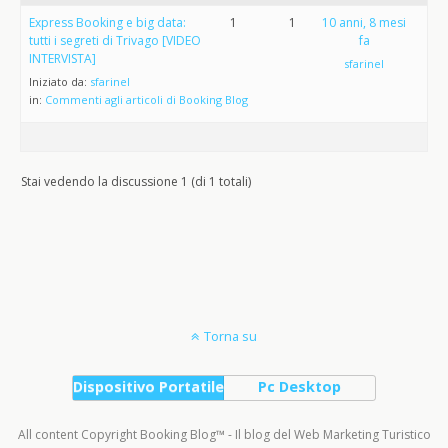
Express Booking e big data:
1
1
10 anni, 8 mesi
tutti i segreti di Trivago [VIDEO
fa
INTERVISTA]
sfarinel
Iniziato da:
sfarinel
in:
Commenti agli articoli di Booking Blog
Stai vedendo la discussione 1 (di 1 totali)
Torna su
Dispositivo Portatile
Pc Desktop
All content Copyright Booking Blog™ - Il blog del Web Marketing Turistico