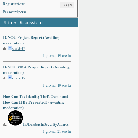
Registrazione
Login
Password persa
Ultime Discussioni
IGNOU Project Report (Awaiting
moderation)
da
shakir12
1 giorno, 19 ore fa
IGNOU MBA Project Report (Awaiting
moderation)
da
shakir12
1 giorno, 19 ore fa
How Can Tax Identity Theft Occur and
How Can It Be Prevented? (Awaiting
moderation)
da
ISJLeadersInSecurityAwards
1 giorno, 21 ore fa