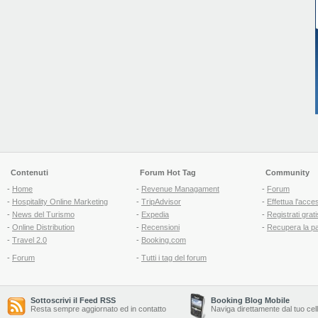
Contenuti
Forum Hot Tag
Community
-
Home
-
Revenue Managament
-
Forum
-
Hospitality Online Marketing
-
TripAdvisor
-
Effettua l'acce
-
News del Turismo
-
Expedia
-
Registrati grati
-
Online Distribution
-
Recensioni
-
Recupera la p
-
Travel 2.0
-
Booking.com
-
Forum
-
Tutti i tag del forum
Sottoscrivi il Feed RSS
Booking Blog Mobile
Resta sempre aggiornato ed in contatto
Naviga direttamente dal tuo cel