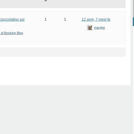
ti
cioccolatino sul
1
1
12 anni, 7 mesi fa
marghe
i di Booking Blog