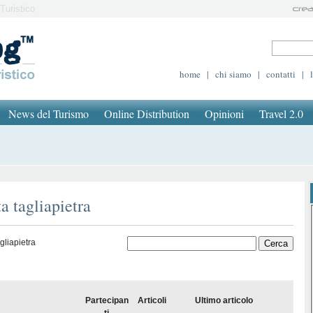
Turistico
home
|
chi siamo
|
contatti
|
News del Turismo
Online Distribution
Opinioni
Travel 2.0
a tagliapietra
gliapietra
Partecipan
Articoli
Ultimo articolo