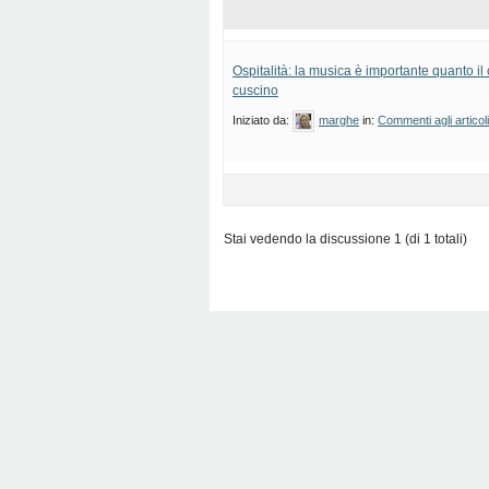
Ospitalità: la musica è importante quanto il 
cuscino
Iniziato da:
marghe
in:
Commenti agli articol
Stai vedendo la discussione 1 (di 1 totali)