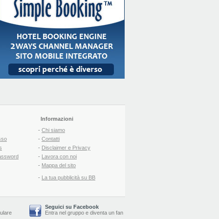
Informazioni
-
Chi siamo
sso
-
Contatti
s
-
Disclaimer e Privacy
assword
-
Lavora con noi
-
Mappa del sito
-
La tua pubblicità su BB
Seguici su Facebook
lulare
Entra nel gruppo
e
diventa un fan