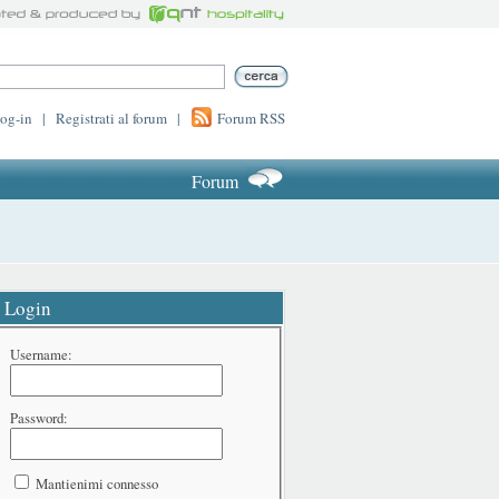
log-in
|
Registrati al forum
|
Forum RSS
Forum
Login
Username:
Password:
Mantienimi connesso