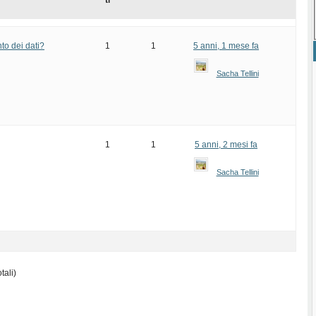
ti
nto dei dati?
1
1
5 anni, 1 mese fa
Sacha Tellini
1
1
5 anni, 2 mesi fa
Sacha Tellini
tali)