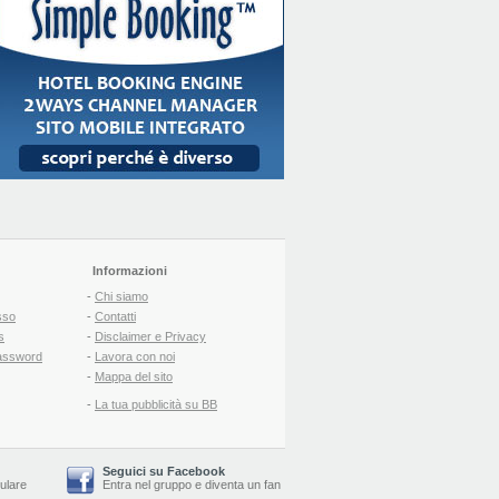
Informazioni
-
Chi siamo
sso
-
Contatti
s
-
Disclaimer e Privacy
assword
-
Lavora con noi
-
Mappa del sito
-
La tua pubblicità su BB
Seguici su Facebook
lulare
Entra nel gruppo
e
diventa un fan