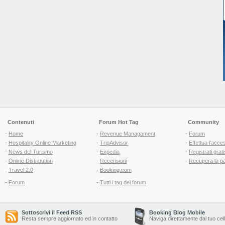
Contenuti
Forum Hot Tag
Community
-
Home
-
Revenue Managament
-
Forum
-
Hospitality Online Marketing
-
TripAdvisor
-
Effettua l'acce
-
News del Turismo
-
Expedia
-
Registrati grati
-
Online Distribution
-
Recensioni
-
Recupera la p
-
Travel 2.0
-
Booking.com
-
Forum
-
Tutti i tag del forum
Sottoscrivi il Feed RSS
Booking Blog Mobile
Resta sempre aggiornato ed in contatto
Naviga direttamente dal tuo cel