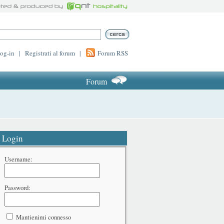
log-in
|
Registrati al forum
|
Forum RSS
Forum
Login
Username:
Password:
Mantienimi connesso