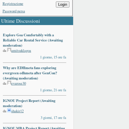
Registrazione
Login
Password persa
Ultime Discussioni
Explore Goa Comfortably with a
Reliable Car Rental Service (Awaiting
moderation)
da
amitsuklagoa
1 giorno, 15 ore fa
Why are EDHmeta fans exploring
evergreen edhmeta after GenCon?
(Awaiting moderation)
da
evarose30
1 giorno, 21 ore fa
IGNOU Project Report (Awaiting
moderation)
da
shakir12
3 giorni, 17 ore fa
IGNOU MBA Project Report (Awaiting