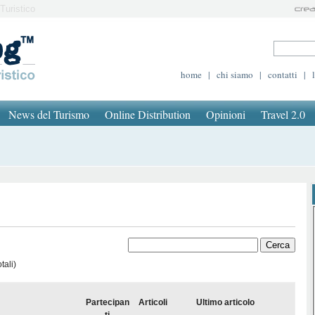
Turistico
home
|
chi siamo
|
contatti
|
News del Turismo
Online Distribution
Opinioni
Travel 2.0
5
tali)
Partecipan
Articoli
Ultimo articolo