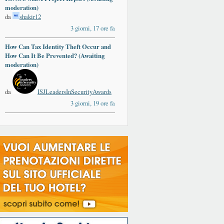
moderation)
da
shakir12
3 giorni, 17 ore fa
How Can Tax Identity Theft Occur and
How Can It Be Prevented? (Awaiting
moderation)
da
ISJLeadersInSecurityAwards
3 giorni, 19 ore fa