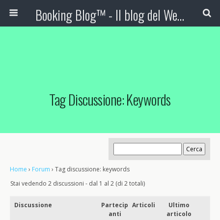
Booking Blog™ - Il blog del Web Marketing Turistico
Tag Discussione: Keywords
Home
›
Forum
›
Tag discussione: keywords
Stai vedendo 2 discussioni - dal 1 al 2 (di 2 totali)
Discussione
Partecip
Articoli
Ultimo
anti
articolo