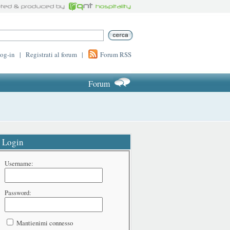
log-in
|
Registrati al forum
|
Forum RSS
Forum
Login
Username:
Password:
Mantienimi connesso