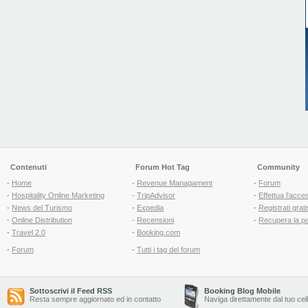
Contenuti
Forum Hot Tag
Community
-
Home
-
Revenue Managament
-
Forum
-
Hospitality Online Marketing
-
TripAdvisor
-
Effettua l'acce
-
News del Turismo
-
Expedia
-
Registrati grati
-
Online Distribution
-
Recensioni
-
Recupera la p
-
Travel 2.0
-
Booking.com
-
Forum
-
Tutti i tag del forum
Sottoscrivi il Feed RSS
Booking Blog Mobile
Resta sempre aggiornato ed in contatto
Naviga direttamente dal tuo cel