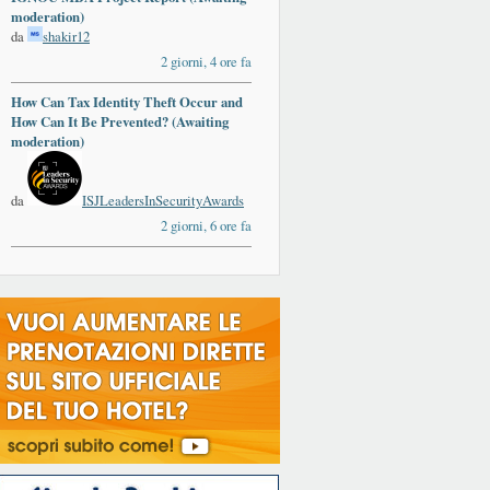
moderation)
da
shakir12
2 giorni, 4 ore fa
How Can Tax Identity Theft Occur and
How Can It Be Prevented? (Awaiting
moderation)
da
ISJLeadersInSecurityAwards
2 giorni, 6 ore fa