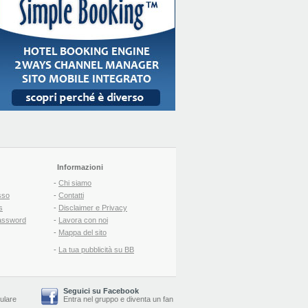
Informazioni
-
Chi siamo
sso
-
Contatti
s
-
Disclaimer e Privacy
assword
-
Lavora con noi
-
Mappa del sito
-
La tua pubblicità su BB
Seguici su Facebook
lulare
Entra nel gruppo
e
diventa un fan