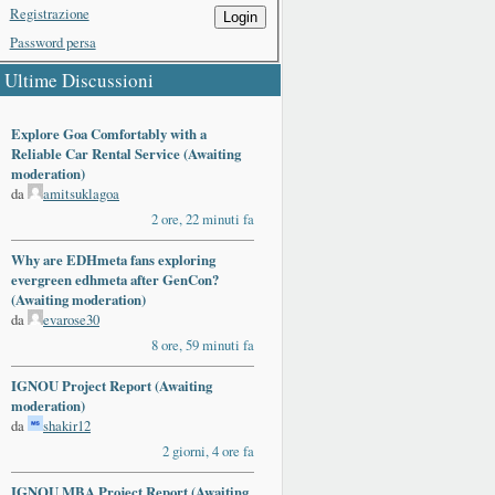
Registrazione
Login
Password persa
Ultime Discussioni
Explore Goa Comfortably with a
Reliable Car Rental Service (Awaiting
moderation)
da
amitsuklagoa
2 ore, 22 minuti fa
Why are EDHmeta fans exploring
evergreen edhmeta after GenCon?
(Awaiting moderation)
da
evarose30
8 ore, 59 minuti fa
IGNOU Project Report (Awaiting
moderation)
da
shakir12
2 giorni, 4 ore fa
IGNOU MBA Project Report (Awaiting