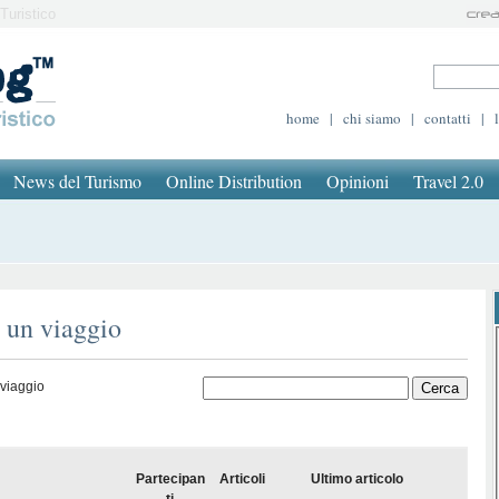
Turistico
home
|
chi siamo
|
contatti
|
News del Turismo
Online Distribution
Opinioni
Travel 2.0
è un viaggio
 viaggio
Partecipan
Articoli
Ultimo articolo