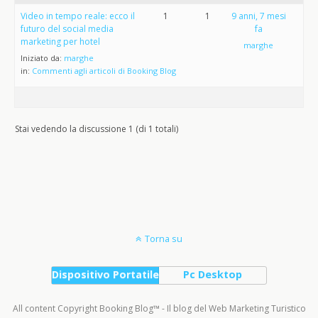
Video in tempo reale: ecco il
1
1
9 anni, 7 mesi
futuro del social media
fa
marketing per hotel
marghe
Iniziato da:
marghe
in:
Commenti agli articoli di Booking Blog
Stai vedendo la discussione 1 (di 1 totali)
Torna su
Dispositivo Portatile
Pc Desktop
All content Copyright Booking Blog™ - Il blog del Web Marketing Turistico