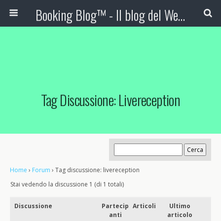
Booking Blog™ - Il blog del Web Marketing Turistico
Tag Discussione: Livereception
Home
›
Forum
›
Tag discussione: livereception
Stai vedendo la discussione 1 (di 1 totali)
Discussione
Partecip
Articoli
Ultimo
anti
articolo