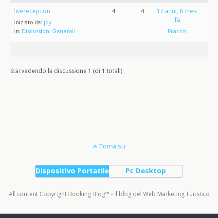
livereception
4
4
17 anni, 8 mesi
fa
Iniziato da:
joy
in:
Discussioni Generali
Francis
Stai vedendo la discussione 1 (di 1 totali)
Torna su
Dispositivo Portatile
Pc Desktop
All content Copyright Booking Blog™ - Il blog del Web Marketing Turistico