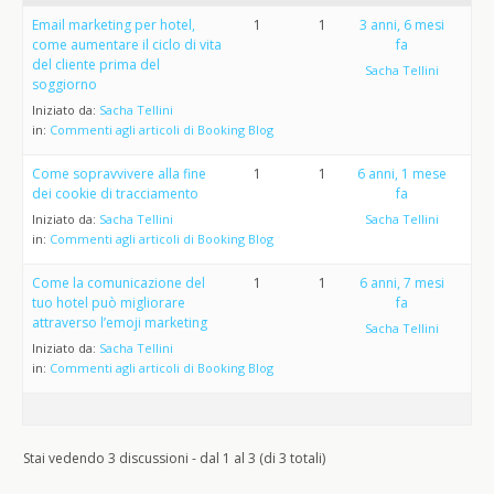
Email marketing per hotel,
1
1
3 anni, 6 mesi
come aumentare il ciclo di vita
fa
del cliente prima del
Sacha Tellini
soggiorno
Iniziato da:
Sacha Tellini
in:
Commenti agli articoli di Booking Blog
Come sopravvivere alla fine
1
1
6 anni, 1 mese
dei cookie di tracciamento
fa
Iniziato da:
Sacha Tellini
Sacha Tellini
in:
Commenti agli articoli di Booking Blog
Come la comunicazione del
1
1
6 anni, 7 mesi
tuo hotel può migliorare
fa
attraverso l’emoji marketing
Sacha Tellini
Iniziato da:
Sacha Tellini
in:
Commenti agli articoli di Booking Blog
Stai vedendo 3 discussioni - dal 1 al 3 (di 3 totali)