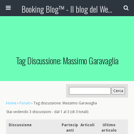
Booking Blog™ - Il blog del Web Marketing Turistico
Tag Discussione: Massimo Garavaglia
Home
›
Forum
›
Tag discussione: Massimo Garavaglia
Stai vedendo 3 discussioni - dal 1 al 3 (di 3 totali)
Discussione
Partecip
Articoli
Ultimo
anti
articolo