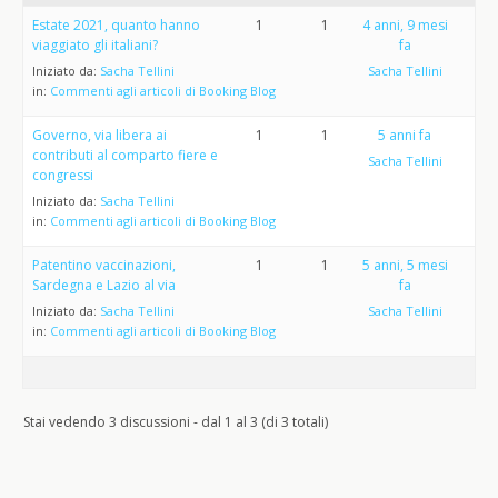
Estate 2021, quanto hanno
1
1
4 anni, 9 mesi
viaggiato gli italiani?
fa
Iniziato da:
Sacha Tellini
Sacha Tellini
in:
Commenti agli articoli di Booking Blog
Governo, via libera ai
1
1
5 anni fa
contributi al comparto fiere e
Sacha Tellini
congressi
Iniziato da:
Sacha Tellini
in:
Commenti agli articoli di Booking Blog
Patentino vaccinazioni,
1
1
5 anni, 5 mesi
Sardegna e Lazio al via
fa
Iniziato da:
Sacha Tellini
Sacha Tellini
in:
Commenti agli articoli di Booking Blog
Stai vedendo 3 discussioni - dal 1 al 3 (di 3 totali)