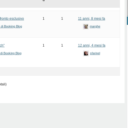
ti
ronto esclusivo
1
1
11 anni, 8 mesi fa
i di Booking Blog
marghe
ch”
1
1
12 anni, 4 mesi fa
 di Booking Blog
sfarinel
tali)