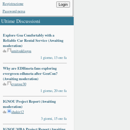
Registrazione
Login
Password persa
Ultime Discussioni
Explore Goa Comfortably with a
Reliable Car Rental Service (Awaiting
moderation)
da
amitsuklagoa
1 giorno, 13 ore fa
Why are EDHmeta fans exploring
evergreen edhmeta after GenCon?
(Awaiting moderation)
da
evarose30
1 giorno, 20 ore fa
IGNOU Project Report (Awaiting
moderation)
da
shakir12
3 giorni, 15 ore fa
IGNOU MBA Project Report (Awaiting