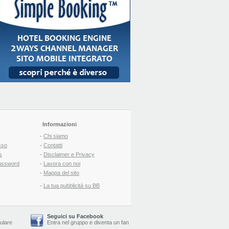
Informazioni
-
Chi siamo
sso
-
Contatti
s
-
Disclaimer e Privacy
assword
-
Lavora con noi
-
Mappa del sito
-
La tua pubblicità su BB
Seguici su Facebook
lulare
Entra nel gruppo
e
diventa un fan