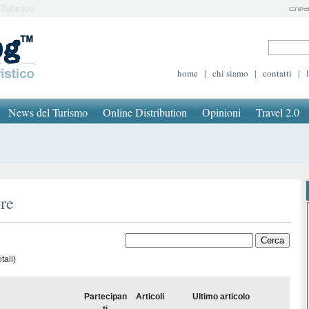
Turistico
home
|
chi siamo
|
contatti
|
News del Turismo
Online Distribution
Opinioni
Travel 2.0
re
tali)
Partecipan
Articoli
Ultimo articolo