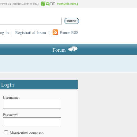
log-in
|
Registrati al forum
|
Forum RSS
Forum
Login
Username:
Password:
Mantienimi connesso