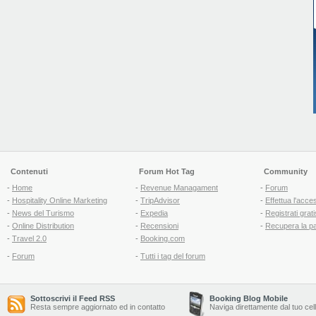
Contenuti
Forum Hot Tag
Community
-
Home
-
Revenue Managament
-
Forum
-
Hospitality Online Marketing
-
TripAdvisor
-
Effettua l'acce
-
News del Turismo
-
Expedia
-
Registrati grati
-
Online Distribution
-
Recensioni
-
Recupera la p
-
Travel 2.0
-
Booking.com
-
Forum
-
Tutti i tag del forum
Sottoscrivi il Feed RSS
Booking Blog Mobile
Resta sempre aggiornato ed in contatto
Naviga direttamente dal tuo cel