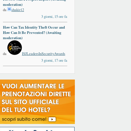
moderation)
da
shakir12
3 giorni, 15 ore fa
How Can Tax Identity Theft Occur and
How Can It Be Prevented? (Awaiting
moderation)
da
ISJLeadersInSecurityAwards
3 giorni, 17 ore fa