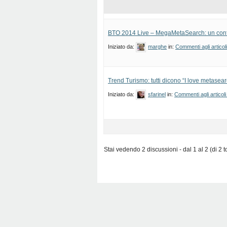
BTO 2014 Live – MegaMetaSearch: un conf
Iniziato da:
marghe
in:
Commenti agli articol
Trend Turismo: tutti dicono “I love metasear
Iniziato da:
sfarinel
in:
Commenti agli articoli
Stai vedendo 2 discussioni - dal 1 al 2 (di 2 to