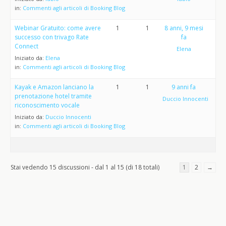
in:
Commenti agli articoli di Booking Blog
Webinar Gratuito: come avere
1
1
8 anni, 9 mesi
successo con trivago Rate
fa
Connect
Elena
Iniziato da:
Elena
in:
Commenti agli articoli di Booking Blog
Kayak e Amazon lanciano la
1
1
9 anni fa
prenotazione hotel tramite
Duccio Innocenti
riconoscimento vocale
Iniziato da:
Duccio Innocenti
in:
Commenti agli articoli di Booking Blog
Stai vedendo 15 discussioni - dal 1 al 15 (di 18 totali)
1
2
→