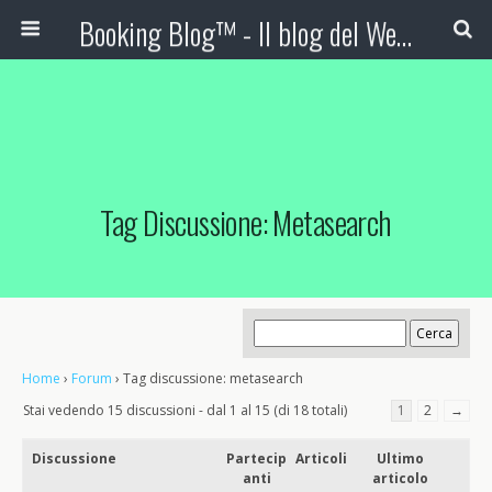
Booking Blog™ - Il blog del Web Marketing Turistico
Tag Discussione: Metasearch
Home
›
Forum
›
Tag discussione: metasearch
Stai vedendo 15 discussioni - dal 1 al 15 (di 18 totali)
1
2
→
Discussione
Partecip
Articoli
Ultimo
anti
articolo