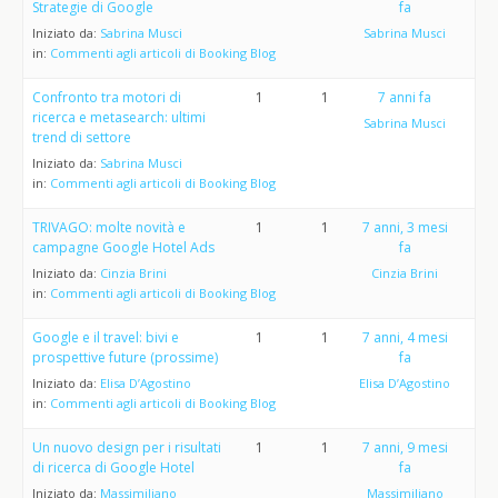
Strategie di Google
fa
Iniziato da:
Sabrina Musci
Sabrina Musci
in:
Commenti agli articoli di Booking Blog
Confronto tra motori di
1
1
7 anni fa
ricerca e metasearch: ultimi
Sabrina Musci
trend di settore
Iniziato da:
Sabrina Musci
in:
Commenti agli articoli di Booking Blog
TRIVAGO: molte novità e
1
1
7 anni, 3 mesi
campagne Google Hotel Ads
fa
Iniziato da:
Cinzia Brini
Cinzia Brini
in:
Commenti agli articoli di Booking Blog
Google e il travel: bivi e
1
1
7 anni, 4 mesi
prospettive future (prossime)
fa
Iniziato da:
Elisa D’Agostino
Elisa D’Agostino
in:
Commenti agli articoli di Booking Blog
Un nuovo design per i risultati
1
1
7 anni, 9 mesi
di ricerca di Google Hotel
fa
Iniziato da:
Massimiliano
Massimiliano