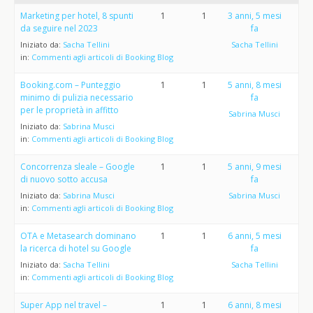
Marketing per hotel, 8 spunti
1
1
3 anni, 5 mesi
da seguire nel 2023
fa
Iniziato da:
Sacha Tellini
Sacha Tellini
in:
Commenti agli articoli di Booking Blog
Booking.com – Punteggio
1
1
5 anni, 8 mesi
minimo di pulizia necessario
fa
per le proprietà in affitto
Sabrina Musci
Iniziato da:
Sabrina Musci
in:
Commenti agli articoli di Booking Blog
Concorrenza sleale – Google
1
1
5 anni, 9 mesi
di nuovo sotto accusa
fa
Iniziato da:
Sabrina Musci
Sabrina Musci
in:
Commenti agli articoli di Booking Blog
OTA e Metasearch dominano
1
1
6 anni, 5 mesi
la ricerca di hotel su Google
fa
Iniziato da:
Sacha Tellini
Sacha Tellini
in:
Commenti agli articoli di Booking Blog
Super App nel travel –
1
1
6 anni, 8 mesi