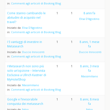
in:
Commenti agli articoli di Booking Blog
Come stanno cambiando le
1
1
8 anni fa
abitudini di acquisto nel
Elisa D’Agostino
travel?
Iniziato da:
Elisa D’Agostino
in:
Commenti agli articoli di Booking Blog
I 5 vantaggi di investire in
1
1
8 anni, 1 mese
Metasearch
fa
Iniziato da:
Duccio Innocenti
Duccio Innocenti
in:
Commenti agli articoli di Booking Blog
I Metasearch non sono più
1
1
8 anni, 3 mesi
solo un’opzione – Intervista
fa
Esclusiva a Ullrich Kastner di
Massimiliano
MyHotelShop
Iniziato da:
Massimiliano
in:
Commenti agli articoli di Booking Blog
Google e l’inesorabile
1
1
8 anni, 8 mesi
conquista dei metasearch
fa
Iniziato da:
fabio
fabio