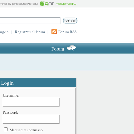
log-in
|
Registrati al forum
|
Forum RSS
Forum
Login
Username:
Password:
Mantienimi connesso