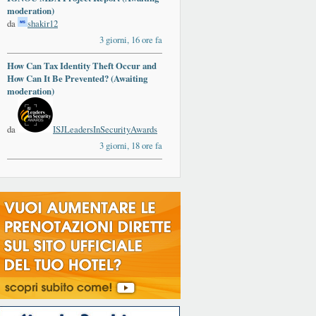
moderation)
da
shakir12
3 giorni, 16 ore fa
How Can Tax Identity Theft Occur and
How Can It Be Prevented? (Awaiting
moderation)
da
ISJLeadersInSecurityAwards
3 giorni, 18 ore fa