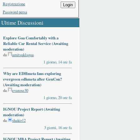
Registrazione
Login
Password persa
Ultime Discussioni
Explore Goa Comfortably with a
Reliable Car Rental Service (Awaiting
moderation)
da
amitsuklagoa
1 giorno, 14 ore fa
Why are EDHmeta fans exploring
evergreen edhmeta after GenCon?
(Awaiting moderation)
da
evarose30
1 giorno, 20 ore fa
IGNOU Project Report (Awaiting
moderation)
da
shakir12
3 giorni, 16 ore fa
IGNOU MBA Project Report (Awaiting