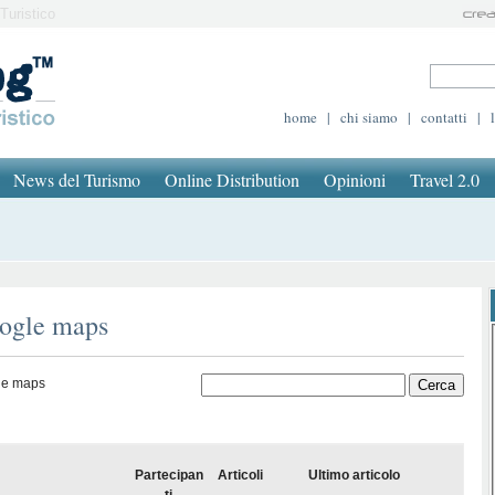
Turistico
home
|
chi siamo
|
contatti
|
News del Turismo
Online Distribution
Opinioni
Travel 2.0
oogle maps
le maps
Partecipan
Articoli
Ultimo articolo