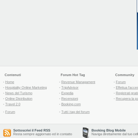
Contenuti
Forum Hot Tag
Community
-
Home
-
Revenue Managament
-
Forum
-
Hospitality Online Marketing
-
TripAdvisor
-
Effettua l'acce
-
News del Turismo
-
Expedia
-
Registrati grati
-
Online Distribution
-
Recensioni
-
Recupera la p
-
Travel 2.0
-
Booking.com
-
Forum
-
Tutti i tag del forum
Sottoscrivi il Feed RSS
Booking Blog Mobile
Resta sempre aggiornato ed in contatto
Naviga direttamente dal tuo cel