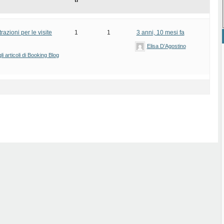
ti
azioni per le visite
1
1
3 anni, 10 mesi fa
Elisa D’Agostino
i articoli di Booking Blog