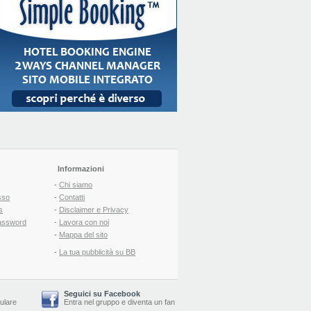
Informazioni
-
Chi siamo
sso
-
Contatti
s
-
Disclaimer e Privacy
assword
-
Lavora con noi
-
Mappa del sito
-
La tua pubblicità su BB
Seguici su Facebook
lulare
Entra nel gruppo
e
diventa un fan