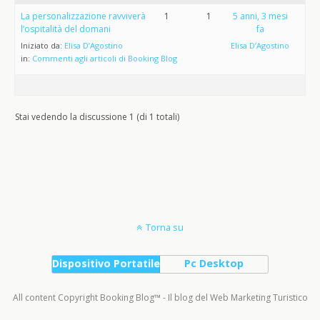
La personalizzazione ravviverà
1
1
5 anni, 3 mesi
l’ospitalità del domani
fa
Iniziato da:
Elisa D’Agostino
Elisa D’Agostino
in:
Commenti agli articoli di Booking Blog
Stai vedendo la discussione 1 (di 1 totali)
Torna su
Dispositivo Portatile
Pc Desktop
All content Copyright Booking Blog™ - Il blog del Web Marketing Turistico