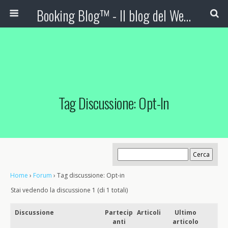
Booking Blog™ - Il blog del Web Marketing Turistico
Tag Discussione: Opt-In
Home
›
Forum
›
Tag discussione: Opt-in
Stai vedendo la discussione 1 (di 1 totali)
Discussione
Partecip
Articoli
Ultimo
anti
articolo