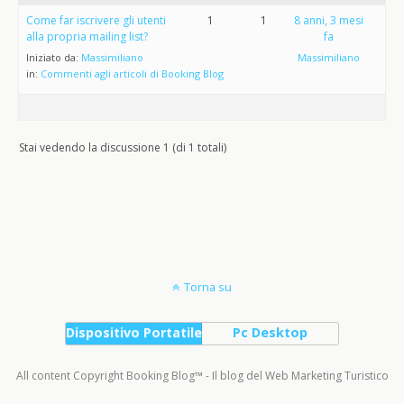
Come far iscrivere gli utenti
1
1
8 anni, 3 mesi
alla propria mailing list?
fa
Iniziato da:
Massimiliano
Massimiliano
in:
Commenti agli articoli di Booking Blog
Stai vedendo la discussione 1 (di 1 totali)
Torna su
Dispositivo Portatile
Pc Desktop
All content Copyright Booking Blog™ - Il blog del Web Marketing Turistico