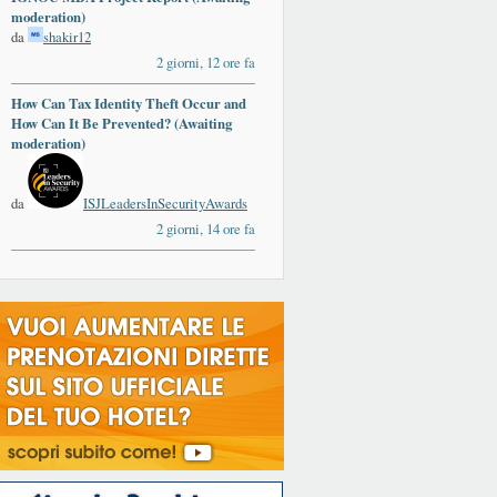
moderation)
da
shakir12
2 giorni, 12 ore fa
How Can Tax Identity Theft Occur and
How Can It Be Prevented? (Awaiting
moderation)
da
ISJLeadersInSecurityAwards
2 giorni, 14 ore fa