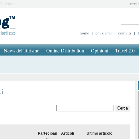
Turistico
home
|
chi siamo
|
contatti
|
News del Turismo
Online Distribution
Opinioni
Travel 2.0
ti
Partecipan
Articoli
Ultimo articolo