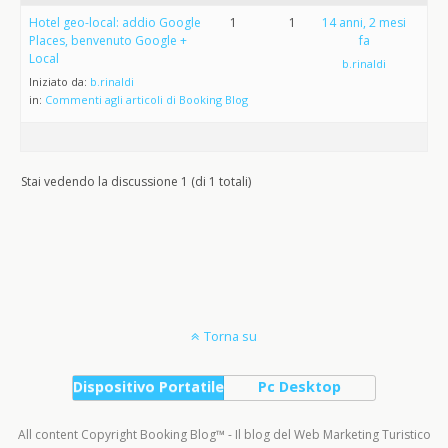
Hotel geo-local: addio Google
1
1
14 anni, 2 mesi
Places, benvenuto Google +
fa
Local
b.rinaldi
Iniziato da:
b.rinaldi
in:
Commenti agli articoli di Booking Blog
Stai vedendo la discussione 1 (di 1 totali)
Torna su
Dispositivo Portatile
Pc Desktop
All content Copyright Booking Blog™ - Il blog del Web Marketing Turistico