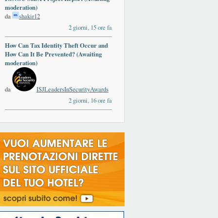
moderation)
da
shakir12
2 giorni, 15 ore fa
How Can Tax Identity Theft Occur and
How Can It Be Prevented? (Awaiting
moderation)
da
ISJLeadersInSecurityAwards
2 giorni, 16 ore fa