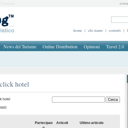
Turistico
home
|
chi siamo
|
contatti
|
News del Turismo
Online Distribution
Opinioni
Travel 2.0
click hotel
k hotel
tali)
Partecipan
Articoli
Ultimo articolo