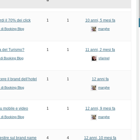
ti
i il 70% dei click
1
1
10 anni, 5 mesi fa
i di Booking Blog
marghe
ta del Turismo?
1
1
11 anni, 2 mesi fa
 di Booking Blog
sfarinel
ere il brand dell’hotel
1
1
12 anni fa
i di Booking Blog
marghe
su mobile e video
1
1
12 anni, 9 mesi fa
i di Booking Blog
marghe
estire sul brand name
4
4
12 anni, 10 mesi fa