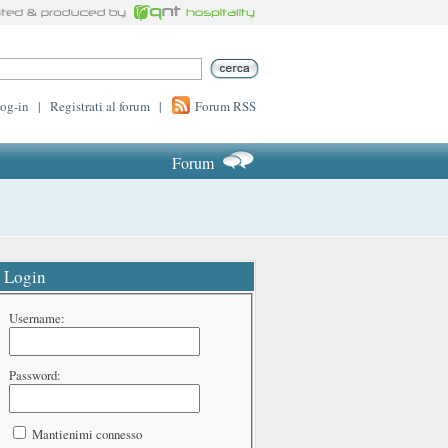
log-in
|
Registrati al forum
|
Forum RSS
Forum
Login
Username:
Password:
Mantienimi connesso