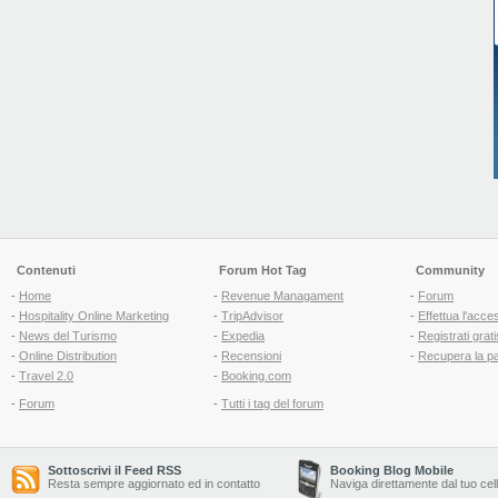
Contenuti
Forum Hot Tag
Community
-
Home
-
Revenue Managament
-
Forum
-
Hospitality Online Marketing
-
TripAdvisor
-
Effettua l'acce
-
News del Turismo
-
Expedia
-
Registrati grati
-
Online Distribution
-
Recensioni
-
Recupera la p
-
Travel 2.0
-
Booking.com
-
Forum
-
Tutti i tag del forum
Sottoscrivi il Feed RSS
Booking Blog Mobile
Resta sempre aggiornato ed in contatto
Naviga direttamente dal tuo cel