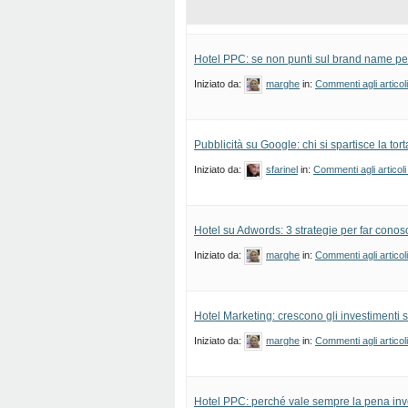
Hotel PPC: se non punti sul brand name perd
Iniziato da:
marghe
in:
Commenti agli articol
Pubblicità su Google: chi si spartisce la tor
Iniziato da:
sfarinel
in:
Commenti agli articoli
Hotel su Adwords: 3 strategie per far conosc
Iniziato da:
marghe
in:
Commenti agli articol
Hotel Marketing: crescono gli investimenti 
Iniziato da:
marghe
in:
Commenti agli articol
Hotel PPC: perché vale sempre la pena inv