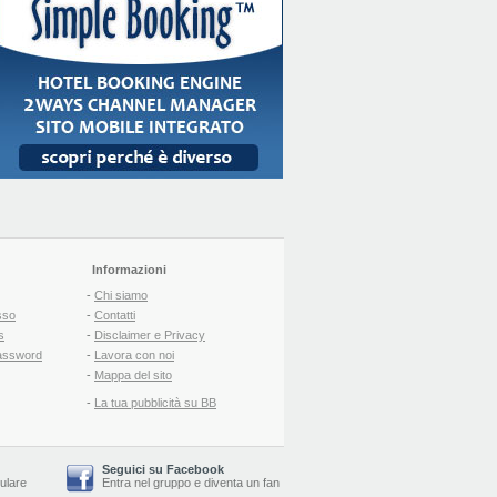
Informazioni
-
Chi siamo
sso
-
Contatti
s
-
Disclaimer e Privacy
assword
-
Lavora con noi
-
Mappa del sito
-
La tua pubblicità su BB
Seguici su Facebook
lulare
Entra nel gruppo
e
diventa un fan