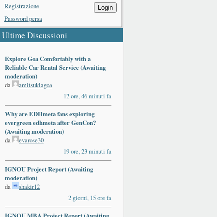
Registrazione
Login
Password persa
Ultime Discussioni
Explore Goa Comfortably with a
Reliable Car Rental Service (Awaiting
moderation)
da
amitsuklagoa
12 ore, 46 minuti fa
Why are EDHmeta fans exploring
evergreen edhmeta after GenCon?
(Awaiting moderation)
da
evarose30
19 ore, 23 minuti fa
IGNOU Project Report (Awaiting
moderation)
da
shakir12
2 giorni, 15 ore fa
IGNOU MBA Project Report (Awaiting