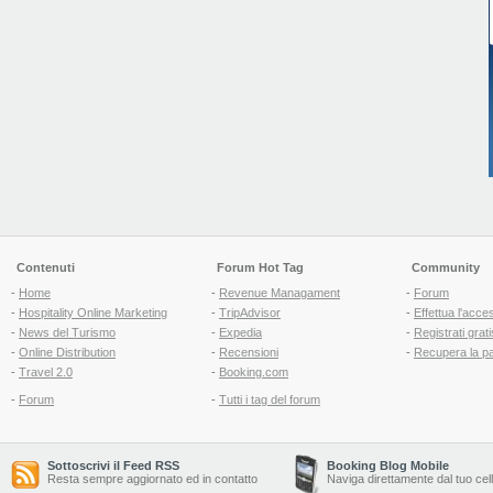
Contenuti
Forum Hot Tag
Community
-
Home
-
Revenue Managament
-
Forum
-
Hospitality Online Marketing
-
TripAdvisor
-
Effettua l'acce
-
News del Turismo
-
Expedia
-
Registrati grati
-
Online Distribution
-
Recensioni
-
Recupera la p
-
Travel 2.0
-
Booking.com
-
Forum
-
Tutti i tag del forum
Sottoscrivi il Feed RSS
Booking Blog Mobile
Resta sempre aggiornato ed in contatto
Naviga direttamente dal tuo cel