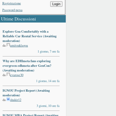
Registrazione
Login
Password persa
Ultime Discussioni
Explore Goa Comfortably with a
Reliable Car Rental Service (Awaiting
moderation)
da
amitsuklagoa
1 giorno, 7 ore fa
Why are EDHmeta fans exploring
evergreen edhmeta after GenCon?
(Awaiting moderation)
da
evarose30
1 giorno, 14 ore fa
IGNOU Project Report (Awaiting
moderation)
da
shakir12
3 giorni, 10 ore fa
IGNOU MBA Project Report (Awaiting