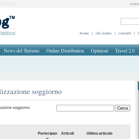
Turistico
home
|
chi siamo
|
contatti
|
News del Turismo
Online Distribution
Opinioni
Travel 2.0
lizzazione soggiorno
zazione soggiorno
Partecipan
Articoli
Ultimo articolo