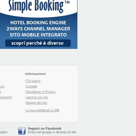
Informazioni
-
Chi siamo
sso
-
Contatti
s
-
Disclaimer e Privacy
assword
-
Lavora con noi
-
Mappa del sito
-
La tua pubblicità su BB
Seguici su Facebook
lulare
Entra nel gruppo
e
diventa un fan