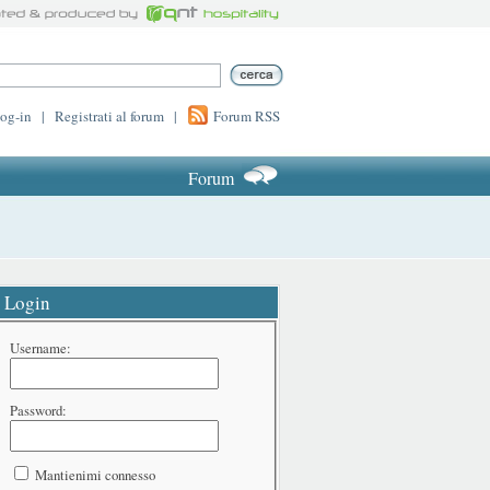
log-in
|
Registrati al forum
|
Forum RSS
Forum
Login
Username:
Password:
Mantienimi connesso