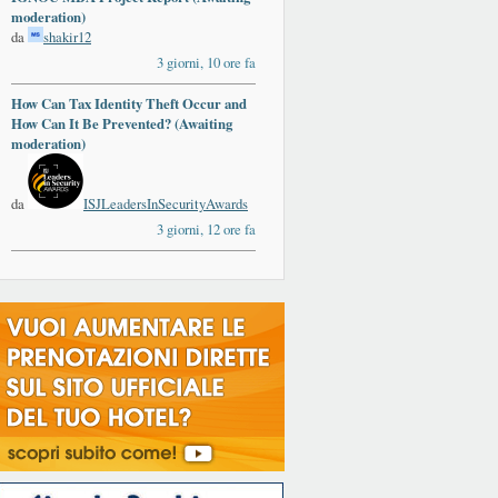
moderation)
da
shakir12
3 giorni, 10 ore fa
How Can Tax Identity Theft Occur and
How Can It Be Prevented? (Awaiting
moderation)
da
ISJLeadersInSecurityAwards
3 giorni, 12 ore fa