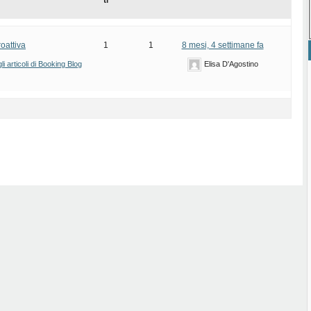
ti
oattiva
1
1
8 mesi, 4 settimane fa
i articoli di Booking Blog
Elisa D'Agostino